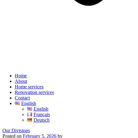
Home
About
Home services
Renovation services
Contact
English
English
Français
Deutsch
Our Divisions
Posted on
February 5, 2026
by