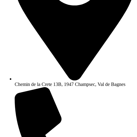
Chemin de la Crete 13B, 1947 Champsec, Val de Bagnes