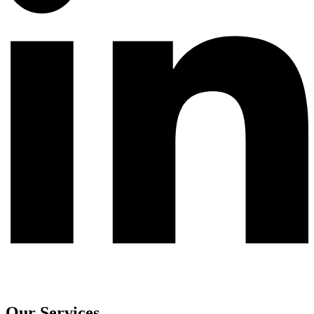
Our Services