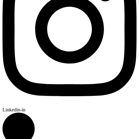
Linkedin-in