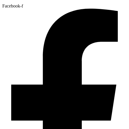
Facebook-f