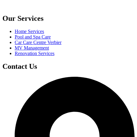
Our Services
Home Services
Pool and Spa Care
Car Care Centre Verbier
MV Management
Renovation Services
Contact Us