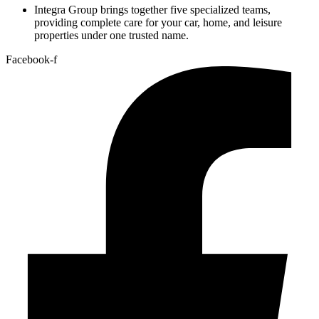
Integra Group brings together five specialized teams,
providing complete care for your car, home, and leisure
properties under one trusted name.
Facebook-f