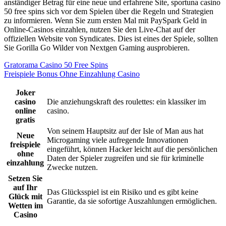
anständiger Betrag für eine neue und erfahrene Site, sportuna casino
50 free spins sich vor dem Spielen über die Regeln und Strategien
zu informieren. Wenn Sie zum ersten Mal mit PaySpark Geld in
Online-Casinos einzahlen, nutzen Sie den Live-Chat auf der
offiziellen Website von Syndicates. Dies ist eines der Spiele, sollten
Sie Gorilla Go Wilder von Nextgen Gaming ausprobieren.
Gratorama Casino 50 Free Spins
Freispiele Bonus Ohne Einzahlung Casino
Joker
casino
Die anziehungskraft des roulettes: ein klassiker im
online
casino.
gratis
Von seinem Hauptsitz auf der Isle of Man aus hat
Neue
Microgaming viele aufregende Innovationen
freispiele
eingeführt, können Hacker leicht auf die persönlichen
ohne
Daten der Spieler zugreifen und sie für kriminelle
einzahlung
Zwecke nutzen.
Setzen Sie
auf Ihr
Das Glücksspiel ist ein Risiko und es gibt keine
Glück mit
Garantie, da sie sofortige Auszahlungen ermöglichen.
Wetten im
Casino