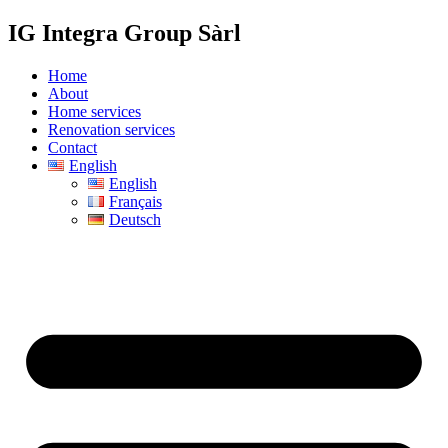
IG
Integra Group Sàrl
Home
About
Home services
Renovation services
Contact
English
English
Français
Deutsch