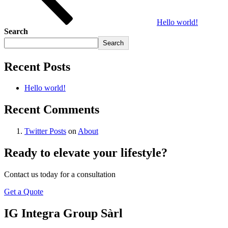
Hello world!
Search
Search
Recent Posts
Hello world!
Recent Comments
Twitter Posts
on
About
Ready to elevate your lifestyle?
Contact us today for a consultation
Get a Quote
IG
Integra Group Sàrl