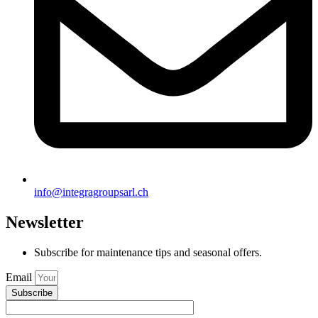
info@integragroupsarl.ch
Newsletter
Subscribe for maintenance tips and seasonal offers.
Email
Subscribe