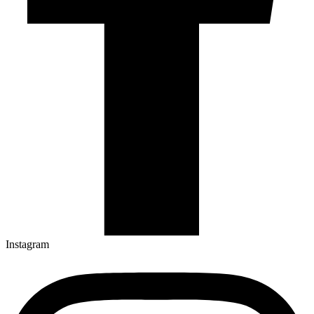
Instagram