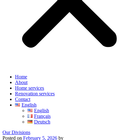
Home
About
Home services
Renovation services
Contact
English
English
Français
Deutsch
Our Divisions
Posted on
February 5, 2026
by