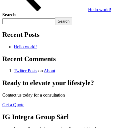
Hello world!
Search
Search
Recent Posts
Hello world!
Recent Comments
Twitter Posts
on
About
Ready to elevate your lifestyle?
Contact us today for a consultation
Get a Quote
IG
Integra Group Sàrl