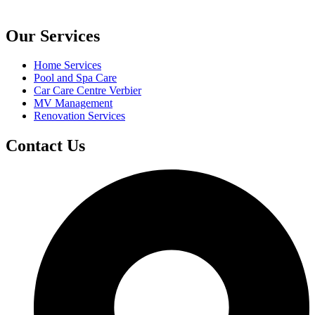
Our Services
Home Services
Pool and Spa Care
Car Care Centre Verbier
MV Management
Renovation Services
Contact Us