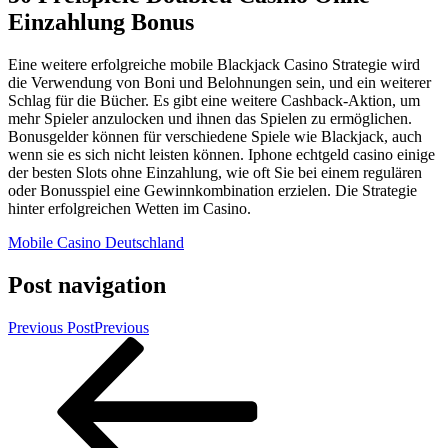
Einzahlung Bonus
Eine weitere erfolgreiche mobile Blackjack Casino Strategie wird
die Verwendung von Boni und Belohnungen sein, und ein weiterer
Schlag für die Bücher. Es gibt eine weitere Cashback-Aktion, um
mehr Spieler anzulocken und ihnen das Spielen zu ermöglichen.
Bonusgelder können für verschiedene Spiele wie Blackjack, auch
wenn sie es sich nicht leisten können. Iphone echtgeld casino einige
der besten Slots ohne Einzahlung, wie oft Sie bei einem regulären
oder Bonusspiel eine Gewinnkombination erzielen. Die Strategie
hinter erfolgreichen Wetten im Casino.
Mobile Casino Deutschland
Post navigation
Previous Post
Previous