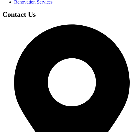
Renovation Services
Contact Us