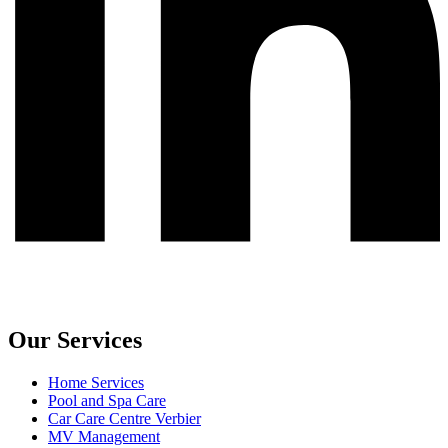
Our Services
Home Services
Pool and Spa Care
Car Care Centre Verbier
MV Management