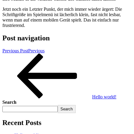
Jetzt noch ein Letzter Punkt, der mich immer wieder ärgert: Die
Schriftgröße im Spielmenü ist lächerlich klein, fast nicht lesbar,
wenn man auf einem mobilen Gerät spielt. Das ist einfach nur
frustrierend.
Post navigation
Previous Post
Previous
Hello world!
Search
Search
Recent Posts