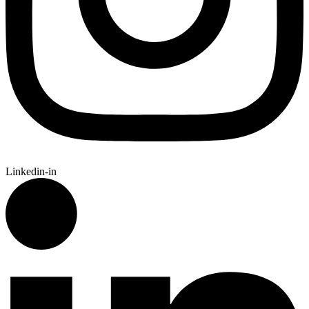
Linkedin-in