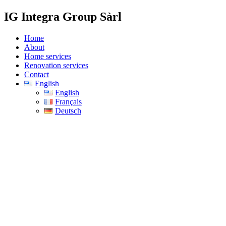
IG
Integra Group Sàrl
Home
About
Home services
Renovation services
Contact
English
English
Français
Deutsch