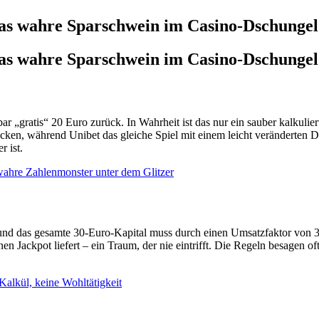
das wahre Sparschwein im Casino‑Dschungel
das wahre Sparschwein im Casino‑Dschungel
r „gratis“ 20 Euro zurück. In Wahrheit ist das nur ein sauber kalkulie
ken, während Unibet das gleiche Spiel mit einem leicht veränderten Dec
r ist.
hre Zahlenmonster unter dem Glitzer
s, und das gesamte 30‑Euro‑Kapital muss durch einen Umsatzfaktor von 3
en Jackpot liefert – ein Traum, der nie eintrifft. Die Regeln besagen 
alkül, keine Wohltätigkeit