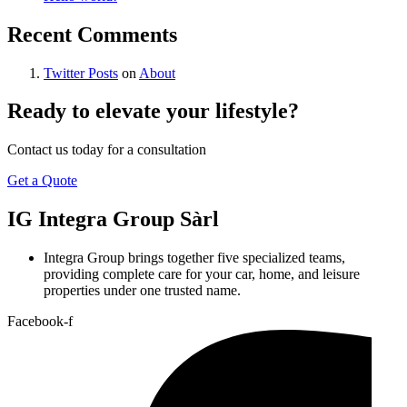
Recent Comments
Twitter Posts
on
About
Ready to elevate your lifestyle?
Contact us today for a consultation
Get a Quote
IG
Integra Group Sàrl
Integra Group brings together five specialized teams,
providing complete care for your car, home, and leisure
properties under one trusted name.
Facebook-f