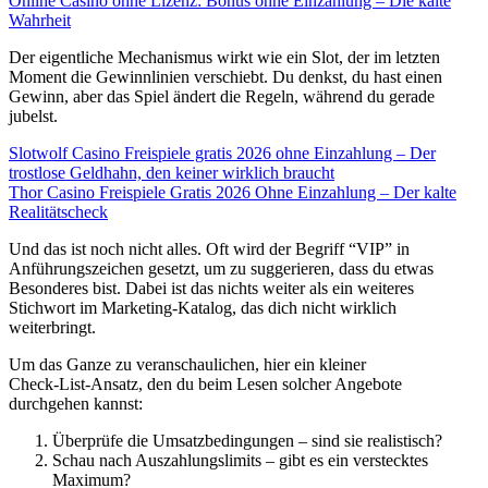
Online Casino ohne Lizenz: Bonus ohne Einzahlung – Die kalte
Wahrheit
Der eigentliche Mechanismus wirkt wie ein Slot, der im letzten
Moment die Gewinnlinien verschiebt. Du denkst, du hast einen
Gewinn, aber das Spiel ändert die Regeln, während du gerade
jubelst.
Slotwolf Casino Freispiele gratis 2026 ohne Einzahlung – Der
trostlose Geldhahn, den keiner wirklich braucht
Thor Casino Freispiele Gratis 2026 Ohne Einzahlung – Der kalte
Realitätscheck
Und das ist noch nicht alles. Oft wird der Begriff “VIP” in
Anführungszeichen gesetzt, um zu suggerieren, dass du etwas
Besonderes bist. Dabei ist das nichts weiter als ein weiteres
Stichwort im Marketing‑Katalog, das dich nicht wirklich
weiterbringt.
Um das Ganze zu veranschaulichen, hier ein kleiner
Check‑List‑Ansatz, den du beim Lesen solcher Angebote
durchgehen kannst:
Überprüfe die Umsatzbedingungen – sind sie realistisch?
Schau nach Auszahlungslimits – gibt es ein verstecktes
Maximum?