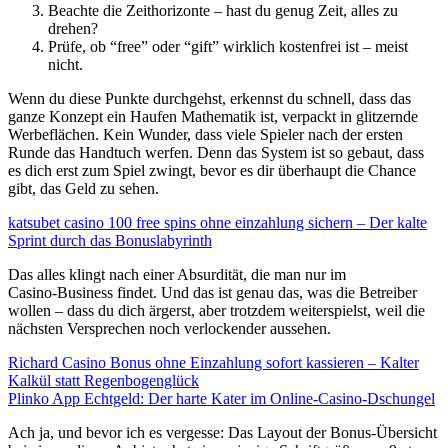
Beachte die Zeithorizonte – hast du genug Zeit, alles zu
drehen?
Prüfe, ob “free” oder “gift” wirklich kostenfrei ist – meist
nicht.
Wenn du diese Punkte durchgehst, erkennst du schnell, dass das
ganze Konzept ein Haufen Mathematik ist, verpackt in glitzernde
Werbeflächen. Kein Wunder, dass viele Spieler nach der ersten
Runde das Handtuch werfen. Denn das System ist so gebaut, dass
es dich erst zum Spiel zwingt, bevor es dir überhaupt die Chance
gibt, das Geld zu sehen.
katsubet casino 100 free spins ohne einzahlung sichern – Der kalte
Sprint durch das Bonuslabyrinth
Das alles klingt nach einer Absurdität, die man nur im
Casino‑Business findet. Und das ist genau das, was die Betreiber
wollen – dass du dich ärgerst, aber trotzdem weiterspielst, weil die
nächsten Versprechen noch verlockender aussehen.
Richard Casino Bonus ohne Einzahlung sofort kassieren – Kalter
Kalkül statt Regenbogenglück
Plinko App Echtgeld: Der harte Kater im Online‑Casino‑Dschungel
Ach ja, und bevor ich es vergesse: Das Layout der Bonus‑Übersicht