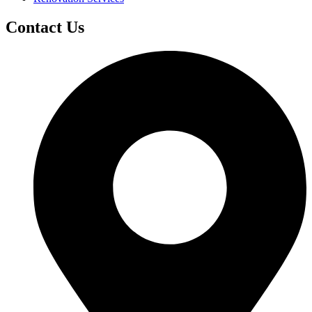
Contact Us