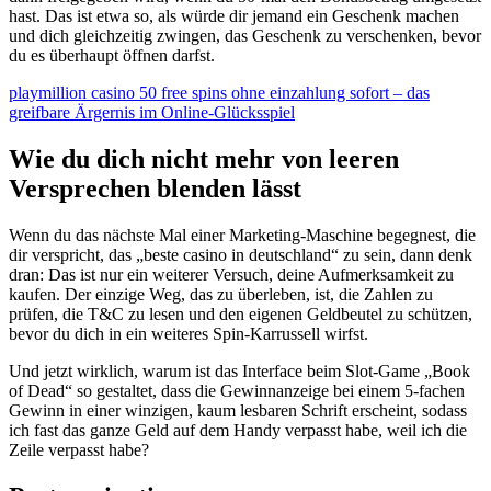
hast. Das ist etwa so, als würde dir jemand ein Geschenk machen
und dich gleichzeitig zwingen, das Geschenk zu verschenken, bevor
du es überhaupt öffnen darfst.
playmillion casino 50 free spins ohne einzahlung sofort – das
greifbare Ärgernis im Online‑Glücksspiel
Wie du dich nicht mehr von leeren
Versprechen blenden lässt
Wenn du das nächste Mal einer Marketing‑Maschine begegnest, die
dir verspricht, das „beste casino in deutschland“ zu sein, dann denk
dran: Das ist nur ein weiterer Versuch, deine Aufmerksamkeit zu
kaufen. Der einzige Weg, das zu überleben, ist, die Zahlen zu
prüfen, die T&C zu lesen und den eigenen Geldbeutel zu schützen,
bevor du dich in ein weiteres Spin‑Karrussell wirfst.
Und jetzt wirklich, warum ist das Interface beim Slot‑Game „Book
of Dead“ so gestaltet, dass die Gewinnanzeige bei einem 5‑fachen
Gewinn in einer winzigen, kaum lesbaren Schrift erscheint, sodass
ich fast das ganze Geld auf dem Handy verpasst habe, weil ich die
Zeile verpasst habe?