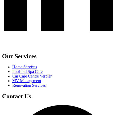
Our Services
Home Services
Pool and Spa Care
Car Care Centre Verbier
MV Management
Renovation Services
Contact Us