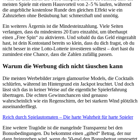
meisten Spiele mit einem Hausvorteil von 2–5 % laufen, während
die angebliche kostenlose Runde den gleichen Effekt wie ein
Zahnziehen ohne Betäubung hat: schmerzhaft und unnötig.
Ein weiteres Ärgernis ist die Mindesteinzahlung. Viele Seiten
verlangen, dass du mindestens 20 Euro einzahlst, um überhaupt
einen „Free Spin“ zu aktivieren. Und sobald du das Geld eingezahlt
hast, ist dein Kontostand bereits so klein, dass du dich fragst, ob du
nicht besser in eine Lotto‑Lotterie investieren solltest – dort hast du
zumindest eine Chance, dass die Zahlen zufällig passen.
Warum die Werbung dich nicht täuschen kann
Die meisten Werbebilder zeigen glamouröse Models, die Cocktails
schlürfen, während im Hintergrund ein Jackpot leuchtet. Und doch
lässt sich das in keiner Weise auf die eigentliche Spielerfahrung
übertragen. Die echten Gewinnchancen sind genauso
wahrscheinlich wie ein Regenschirm, der bei starkem Wind plötzlich
auseinanderfliegt.
Reich durch Spielautomaten – Die harte Wahrheit für harte Spieler
Eine weitere Tragödie ist die mangelnde Transparenz bei den
Bonusbedingungen. Du bekommst einen „gifted“ Betrag, der nur
dann freigegeben wird, wenn du 50‑mal den Bonusbetrag umgesetzt