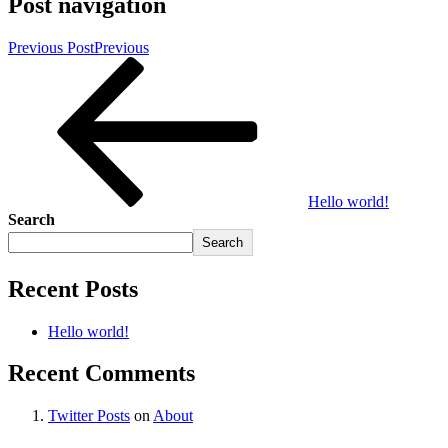
Post navigation
Previous Post
Previous
Hello world!
Search
Search
Recent Posts
Hello world!
Recent Comments
Twitter Posts
on
About