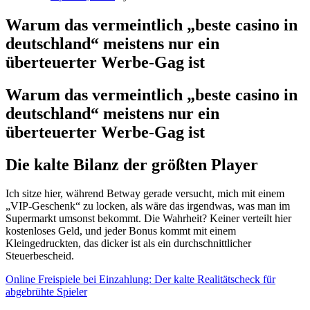
Warum das vermeintlich „beste casino in
deutschland“ meistens nur ein
überteuerter Werbe‑Gag ist
Warum das vermeintlich „beste casino in
deutschland“ meistens nur ein
überteuerter Werbe‑Gag ist
Die kalte Bilanz der größten Player
Ich sitze hier, während Betway gerade versucht, mich mit einem
„VIP‑Geschenk“ zu locken, als wäre das irgendwas, was man im
Supermarkt umsonst bekommt. Die Wahrheit? Keiner verteilt hier
kostenloses Geld, und jeder Bonus kommt mit einem
Kleingedruckten, das dicker ist als ein durchschnittlicher
Steuerbescheid.
Online Freispiele bei Einzahlung: Der kalte Realitätscheck für
abgebrühte Spieler