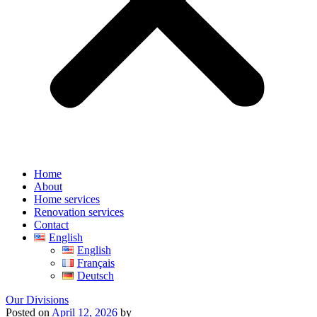
Home
About
Home services
Renovation services
Contact
English
English
Français
Deutsch
Our Divisions
Posted on
April 12, 2026
by