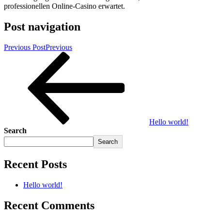
professionellen Online‑Casino erwartet.
Post navigation
Previous Post
Previous
Hello world!
Search
Search
Recent Posts
Hello world!
Recent Comments