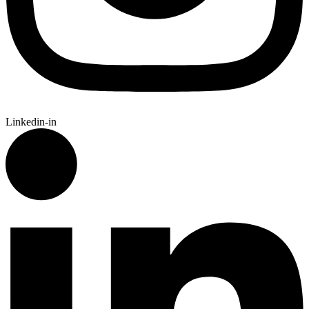
Linkedin-in