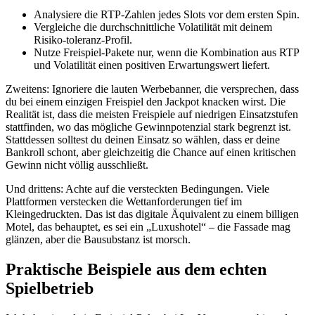
Analysiere die RTP‑Zahlen jedes Slots vor dem ersten Spin.
Vergleiche die durchschnittliche Volatilität mit deinem
Risiko‑toleranz‑Profil.
Nutze Freispiel‑Pakete nur, wenn die Kombination aus RTP
und Volatilität einen positiven Erwartungswert liefert.
Zweitens: Ignoriere die lauten Werbebanner, die versprechen, dass
du bei einem einzigen Freispiel den Jackpot knacken wirst. Die
Realität ist, dass die meisten Freispiele auf niedrigen Einsatzstufen
stattfinden, wo das mögliche Gewinnpotenzial stark begrenzt ist.
Stattdessen solltest du deinen Einsatz so wählen, dass er deine
Bankroll schont, aber gleichzeitig die Chance auf einen kritischen
Gewinn nicht völlig ausschließt.
Und drittens: Achte auf die versteckten Bedingungen. Viele
Plattformen verstecken die Wettanforderungen tief im
Kleingedruckten. Das ist das digitale Äquivalent zu einem billigen
Motel, das behauptet, es sei ein „Luxushotel“ – die Fassade mag
glänzen, aber die Bausubstanz ist morsch.
Praktische Beispiele aus dem echten
Spielbetrieb