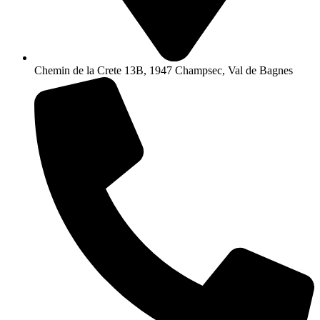
Chemin de la Crete 13B, 1947 Champsec, Val de Bagnes