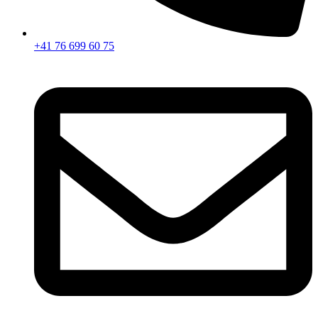
+41 76 699 60 75