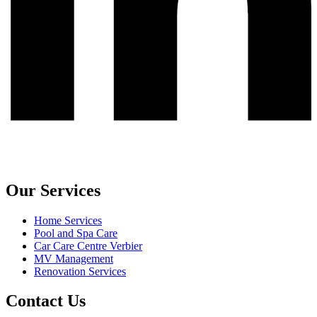
Our Services
Home Services
Pool and Spa Care
Car Care Centre Verbier
MV Management
Renovation Services
Contact Us