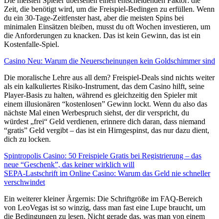
Die meisten Spieler übersehen einen entscheidenden Faktor: die
Zeit, die benötigt wird, um die Freispiel‑Bedingen zu erfüllen. Wenn
du ein 30‑Tage‑Zeitfenster hast, aber die meisten Spins bei
minimalen Einsätzen bleiben, musst du oft Wochen investieren, um
die Anforderungen zu knacken. Das ist kein Gewinn, das ist ein
Kostenfalle‑Spiel.
Casino Neu: Warum die Neuerscheinungen kein Goldschimmer sind
Die moralische Lehre aus all dem? Freispiel‑Deals sind nichts weiter
als ein kalkuliertes Risiko‑Instrument, das dem Casino hilft, seine
Player‑Basis zu halten, während es gleichzeitig den Spieler mit
einem illusionären “kostenlosen” Gewinn lockt. Wenn du also das
nächste Mal einen Werbespruch siehst, der dir verspricht, du
würdest „frei“ Geld verdienen, erinnere dich daran, dass niemand
“gratis” Geld vergibt – das ist ein Hirngespinst, das nur dazu dient,
dich zu locken.
Spintropolis Casino: 50 Freispiele Gratis bei Registrierung – das
neue “Geschenk”, das keiner wirklich will
SEPA-Lastschrift im Online Casino: Warum das Geld nie schneller
verschwindet
Ein weiterer kleiner Ärgernis: Die Schriftgröße im FAQ‑Bereich
von LeoVegas ist so winzig, dass man fast eine Lupe braucht, um
die Bedingungen zu lesen. Nicht gerade das, was man von einem