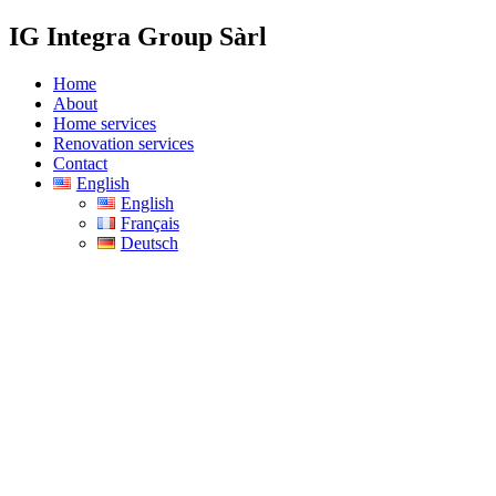
IG
Integra Group Sàrl
Home
About
Home services
Renovation services
Contact
English
English
Français
Deutsch