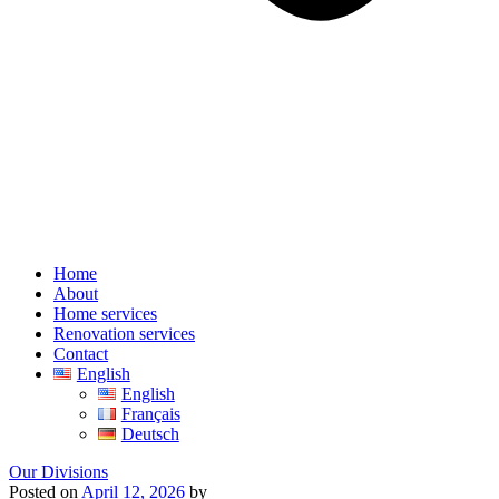
Home
About
Home services
Renovation services
Contact
English
English
Français
Deutsch
Our Divisions
Posted on
April 12, 2026
by