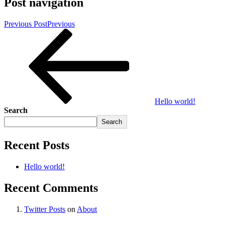
Post navigation
Previous Post
Previous
Hello world!
Search
Search
Recent Posts
Hello world!
Recent Comments
Twitter Posts
on
About