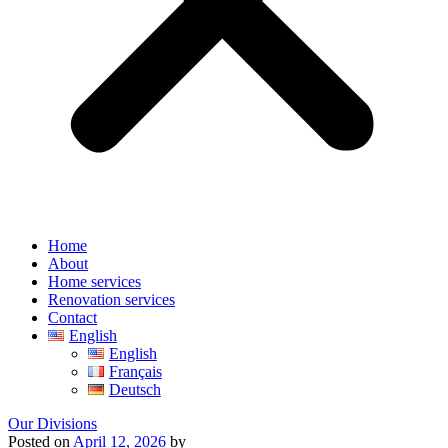
Home
About
Home services
Renovation services
Contact
English
English
Français
Deutsch
Our Divisions
Posted on
April 12, 2026
by