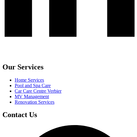
Our Services
Home Services
Pool and Spa Care
Car Care Centre Verbier
MV Management
Renovation Services
Contact Us