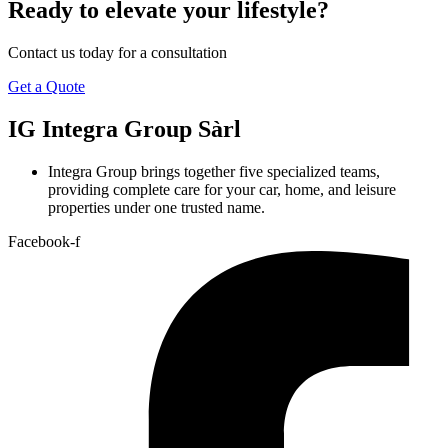
Ready to elevate your lifestyle?
Contact us today for a consultation
Get a Quote
IG
Integra Group Sàrl
Integra Group brings together five specialized teams,
providing complete care for your car, home, and leisure
properties under one trusted name.
Facebook-f