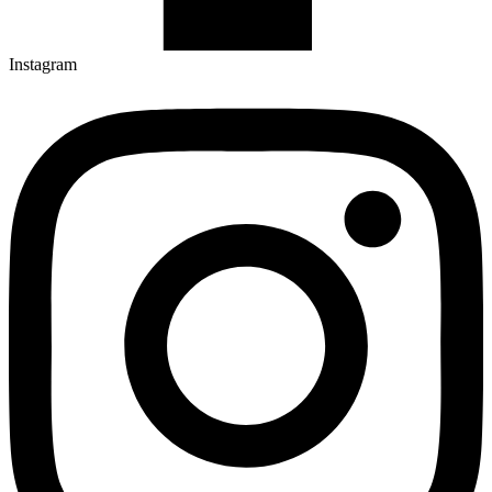
Instagram