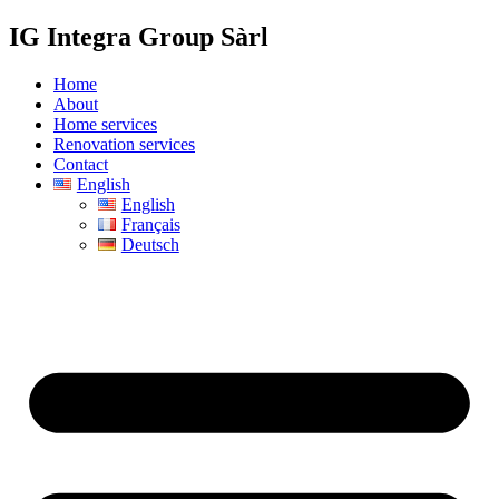
IG
Integra Group Sàrl
Home
About
Home services
Renovation services
Contact
English
English
Français
Deutsch