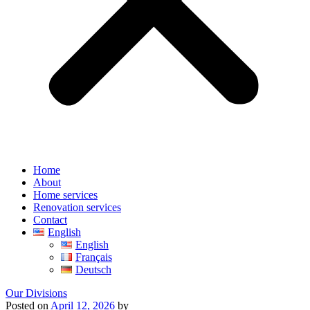
Home
About
Home services
Renovation services
Contact
English
English
Français
Deutsch
Our Divisions
Posted on
April 12, 2026
by