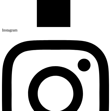
Instagram