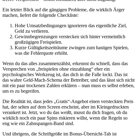
Ein letzter Blick auf die gängigen Probleme, die wirklich Ärger
machen, liefert die folgende Checkliste:
Hohe Umsatzbedingungen ignorieren das eigentliche Ziel,
Geld zu verlieren.
Gewinnbegrenzungen verstecken sich hinter vermeintlich
großzügigen Freispielen.
Kurze Gültigkeitszeiträume zwingen zum hastigen Spielen,
was die Fehlerquote erhöht.
Wenn du das alles zusammenzählst, erkennst du schnell, dass das
Versprechen von „freispielen ohne einzahlung“ eher ein
psychologisches Werkzeug ist, das dich in die Falle lockt. Das ist
das wahre Geld‑Mach‑Schema der Betreiber, und das lässt sich nicht
mit ein paar trockenen Zahlen erklären – man muss es selbst erleben,
um es zu begreifen.
Die Realität ist, dass jedes „Gratis“-Angebot einen versteckten Preis
hat, der selten auf dem Screen erscheint, aber im Kleingedruckten
verankert ist. Jetzt, wo du das weißt, musst du dich fragen, ob du
wirklich noch ein paar Spins riskieren willst, wenn die Regeln so
eng wie ein Zahnspangen‑Band sind.
Und übrigens, die Schriftgröße im Bonus‑Übersicht‑Tab ist