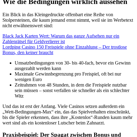
Wie die Bedingungen wirklich aussehen
Ein Blick in das Kleingedruckte offenbart eine Reihe von
Stolpersteinen, die kaum jemand ernst nimmt, weil sie im Werbetext
nicht erwähnenswert sind:
Black Jack Karten Wert: Warum das ganze Aufsehen nur ein
Zahlenrätsel für Geldverlierer ist
Lordping Casino 150 Freispiele ohne Einzahlung – Der trostlose
Bonus, den keiner braucht
Umsatzbedingungen von 30‑ bis 40‑fach, bevor ein Gewinn
ausgezahlt werden kann
Maximale Gewinnbegrenzung pro Freispiel, oft bei nur
wenigen Euro
Zeitrahmen von 48 Stunden, in dem die Freispiele nutzbar
sein müssen – sonst verfallen sie schneller als ein schlechter
Witz
Und das ist erst der Anfang. Viele Casinos setzen außerdem ein
„Wett‑Bedingungen‑Max“ ein, das das Spielverhalten einschränkt,
bis die Spieler erkennen, dass ihre „Kostenlos“-Runden kaum mehr
wert sind als ein kostenloser Lutscher beim Zahnarzt.
Praxisbeispiel: Der Spagat zwischen Bonus und