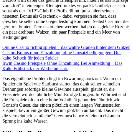
Bet365 wirft dabei das gleiche Brettspiel hin, indem es das Konzept
von „frei“ in ein enges Kleingedrucktes verpackt. Unibet, das sich
sonst als der „VIP“‑Club für Profis rühmt, präsentiert seinen
neuesten Bonus als Geschenk – dabei vergessen sie fast, dass
Geschenke selten ohne Gegenleistung kommen. Selbst Casumo, die
gern mit bunten Tiermaskottchen werben, haben das gleiche Rezept:
ein paar drehbare Walzen, ein paar Freispiele und ein Meer von
Bedingungen.
Online Casino richtig spielen – das wahre Grauen hinter dem Glitzer
Casino‑Bonus ohne Einzahlung ohne Umsatzbedingungen: Der
kalte Schock für jeden Spieler
Irwin Casino Freispiele Ohne Einzahlung Bei Anmeldung – Das
Kalte Frühstück der Werbeindustrie
Das eigentliche Problem liegt im Erwartungshorizont. Wenn ein
Spieler ein Spiel wie Starburst startet, das dank seiner schnellen
Drehungen sofortige kleine Gewinne ausspielt, glaubt er, die
Freispiele würden ähnliche Mini‑Erfolge bringen. In Wahrheit sind
die Freispiele oft an eine hohe Volatilität gebunden, ähnlich wie
Gonzo’s Quest, das einem plötzlich einen langen Verluststreifen
zuspielt, bevor ein großer Gewinn plötzlich auftaucht. Das macht
die vermeintlich „einfache“ Gewinnschance zu einem riskanten
Sprung ins kalte Wasser.