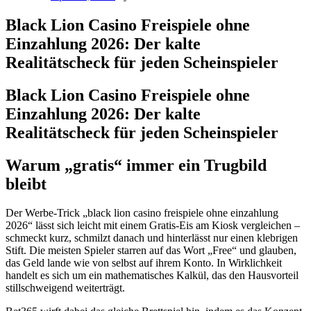
Black Lion Casino Freispiele ohne
Einzahlung 2026: Der kalte
Realitätscheck für jeden Scheinspieler
Black Lion Casino Freispiele ohne
Einzahlung 2026: Der kalte
Realitätscheck für jeden Scheinspieler
Warum „gratis“ immer ein Trugbild
bleibt
Der Werbe-Trick „black lion casino freispiele ohne einzahlung
2026“ lässt sich leicht mit einem Gratis-Eis am Kiosk vergleichen –
schmeckt kurz, schmilzt danach und hinterlässt nur einen klebrigen
Stift. Die meisten Spieler starren auf das Wort „Free“ und glauben,
das Geld lande wie von selbst auf ihrem Konto. In Wirklichkeit
handelt es sich um ein mathematisches Kalkül, das den Hausvorteil
stillschweigend weiterträgt.