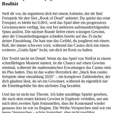
Realität
Stell dir vor, du registrierst dich bei einem Anbieter, der dir fünf
Freispiele für den Slot „Book of Dead“ anbietet. Du spielst das erste
Freispiel, es bleibt bei 0,00 €, weil das Spiel über ein progressives
Gewinnsystem verfügt, das erst bei mehreren aufeinanderfolgenden
Spins auslöst. Die nächste Runde liefert einen winzigen Gewinn,
aber die Umsatzbedingungen schießen bereits auf das 35‑fache
deiner Einzahlung. Du hast nun das Gefühl, du jonglierst mit einem
Ball, der immer schwerer wird, während das Casino dich mit einem
weiteren „Gratis‑Spin“ lockt, um dich im Kreis zu halten.
Der Teufel steckt im Detail: Wenn du das Spiel von NetEnt in einem
schnelllebigen Moment startest, ist die Chance auf einen Gewinn
minimal, während die mathematischen Erwartungen das Casino stets
im Plus halten. Das ist das wahre Herzstück der „black lion casino
freispiele ohne einzahlung 2026“ – ein komplexer Zahlendreher, der
dich glauben lässt, du sei ein Gewinner, während du eigentlich nur
die Eintrittsgebühr für den nächsten Zug bezahlst.
Und das ist nicht nur Theorie. Ich habe unzählige Spieler gesehen,
die nach dem ersten kleinen Gewinn in Euphorie verfallen, nur um
nach dem zweiten Spin festzustellen, dass ihr Kontostand wieder
genauso leer ist wie zu Beginn. Die Werbe‑Versprechen sind wie ein
leeres Versprechen – schön formuliert, aber nicht tragfähig.