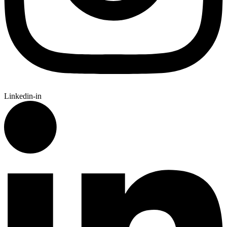
Linkedin-in