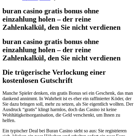
buran casino gratis bonus ohne
einzahlung holen – der reine
Zahlenkalkül, den Sie nicht verdienen
buran casino gratis bonus ohne
einzahlung holen – der reine
Zahlenkalkül, den Sie nicht verdienen
Die trügerische Verlockung einer
kostenlosen Gutschrift
Manche Spieler denken, ein gratis Bonus sei ein Geschenk, das man
dankend annimmt. In Wahrheit ist es eher ein raffinierter Köder, der
Sie dazu bringen soll, mehr zu setzen, als Sie eigentlich wollten. Der
Ausdruck “gratis” klingt harmlos, doch das Casino ist keine
Wohltätigkeitsorganisation, die Geld verschenkt, um Ihnen zu
helfen.
Ein typischer Deal bei Buran Casino sieht so aus: Sie registrieren