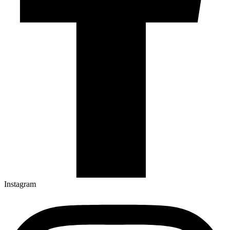
Instagram