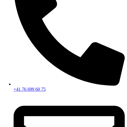
+41 76 699 60 75