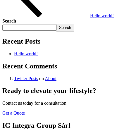
Hello world!
Search
Search
Recent Posts
Hello world!
Recent Comments
Twitter Posts
on
About
Ready to elevate your lifestyle?
Contact us today for a consultation
Get a Quote
IG
Integra Group Sàrl