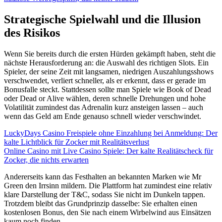
Strategische Spielwahl und die Illusion
des Risikos
Wenn Sie bereits durch die ersten Hürden gekämpft haben, steht die
nächste Herausforderung an: die Auswahl des richtigen Slots. Ein
Spieler, der seine Zeit mit langsamen, niedrigen Auszahlungsshows
verschwendet, verliert schneller, als er erkennt, dass er gerade im
Bonusfalle steckt. Stattdessen sollte man Spiele wie Book of Dead
oder Dead or Alive wählen, deren schnelle Drehungen und hohe
Volatilität zumindest das Adrenalin kurz ansteigen lassen – auch
wenn das Geld am Ende genauso schnell wieder verschwindet.
LuckyDays Casino Freispiele ohne Einzahlung bei Anmeldung: Der
kalte Lichtblick für Zocker mit Realitätsverlust
Online Casino mit Live Casino Spiele: Der kalte Realitätscheck für
Zocker, die nichts erwarten
Andererseits kann das Festhalten an bekannten Marken wie Mr
Green den Irrsinn mildern. Die Plattform hat zumindest eine relativ
klare Darstellung der T&C, sodass Sie nicht im Dunkeln tappen.
Trotzdem bleibt das Grundprinzip dasselbe: Sie erhalten einen
kostenlosen Bonus, den Sie nach einem Wirbelwind aus Einsätzen
kaum noch finden.