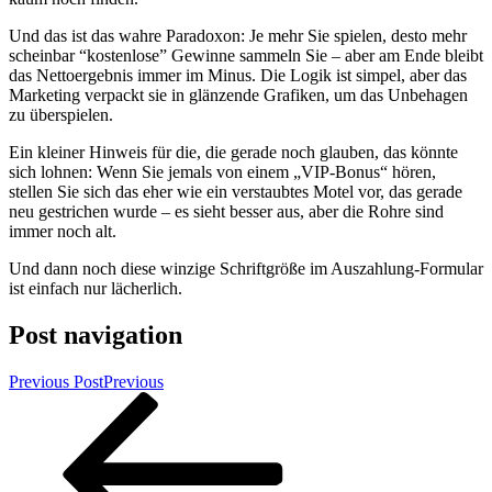
Und das ist das wahre Paradoxon: Je mehr Sie spielen, desto mehr
scheinbar “kostenlose” Gewinne sammeln Sie – aber am Ende bleibt
das Nettoergebnis immer im Minus. Die Logik ist simpel, aber das
Marketing verpackt sie in glänzende Grafiken, um das Unbehagen
zu überspielen.
Ein kleiner Hinweis für die, die gerade noch glauben, das könnte
sich lohnen: Wenn Sie jemals von einem „VIP‑Bonus“ hören,
stellen Sie sich das eher wie ein verstaubtes Motel vor, das gerade
neu gestrichen wurde – es sieht besser aus, aber die Rohre sind
immer noch alt.
Und dann noch diese winzige Schriftgröße im Auszahlung‑Formular
ist einfach nur lächerlich.
Post navigation
Previous Post
Previous