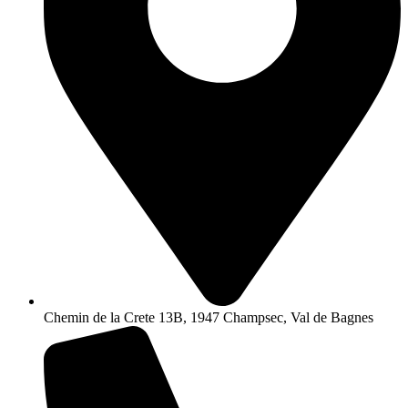
Chemin de la Crete 13B, 1947 Champsec, Val de Bagnes