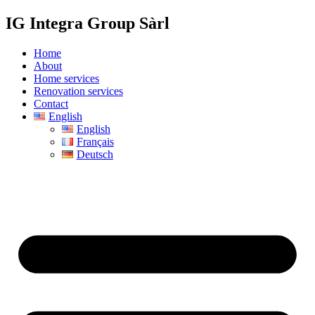
IG
Integra Group Sàrl
Home
About
Home services
Renovation services
Contact
English
English
Français
Deutsch