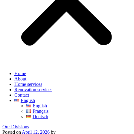
Home
About
Home services
Renovation services
Contact
English
English
Français
Deutsch
Our Divisions
Posted on
April 12, 2026
by