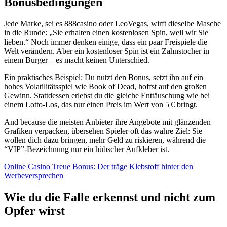
Bonusbedingungen
Jede Marke, sei es 888casino oder LeoVegas, wirft dieselbe Masche
in die Runde: „Sie erhalten einen kostenlosen Spin, weil wir Sie
lieben.“ Noch immer denken einige, dass ein paar Freispiele die
Welt verändern. Aber ein kostenloser Spin ist ein Zahnstocher in
einem Burger – es macht keinen Unterschied.
Ein praktisches Beispiel: Du nutzt den Bonus, setzt ihn auf ein
hohes Volatilitätsspiel wie Book of Dead, hoffst auf den großen
Gewinn. Stattdessen erlebst du die gleiche Enttäuschung wie bei
einem Lotto-Los, das nur einen Preis im Wert von 5 € bringt.
And because die meisten Anbieter ihre Angebote mit glänzenden
Grafiken verpacken, übersehen Spieler oft das wahre Ziel: Sie
wollen dich dazu bringen, mehr Geld zu riskieren, während die
“VIP”-Bezeichnung nur ein hübscher Aufkleber ist.
Online Casino Treue Bonus: Der träge Klebstoff hinter den
Werbeversprechen
Wie du die Falle erkennst und nicht zum
Opfer wirst