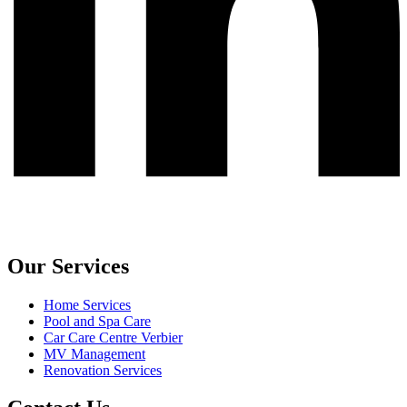
Our Services
Home Services
Pool and Spa Care
Car Care Centre Verbier
MV Management
Renovation Services