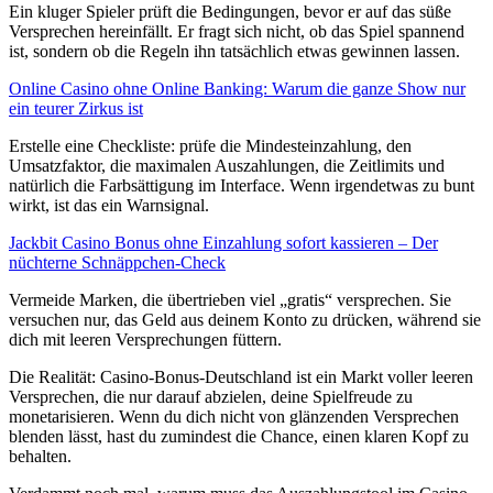
Ein kluger Spieler prüft die Bedingungen, bevor er auf das süße
Versprechen hereinfällt. Er fragt sich nicht, ob das Spiel spannend
ist, sondern ob die Regeln ihn tatsächlich etwas gewinnen lassen.
Online Casino ohne Online Banking: Warum die ganze Show nur
ein teurer Zirkus ist
Erstelle eine Checkliste: prüfe die Mindesteinzahlung, den
Umsatzfaktor, die maximalen Auszahlungen, die Zeitlimits und
natürlich die Farbsättigung im Interface. Wenn irgendetwas zu bunt
wirkt, ist das ein Warnsignal.
Jackbit Casino Bonus ohne Einzahlung sofort kassieren – Der
nüchterne Schnäppchen-Check
Vermeide Marken, die übertrieben viel „gratis“ versprechen. Sie
versuchen nur, das Geld aus deinem Konto zu drücken, während sie
dich mit leeren Versprechungen füttern.
Die Realität: Casino‑Bonus‑Deutschland ist ein Markt voller leeren
Versprechen, die nur darauf abzielen, deine Spielfreude zu
monetarisieren. Wenn du dich nicht von glänzenden Versprechen
blenden lässt, hast du zumindest die Chance, einen klaren Kopf zu
behalten.