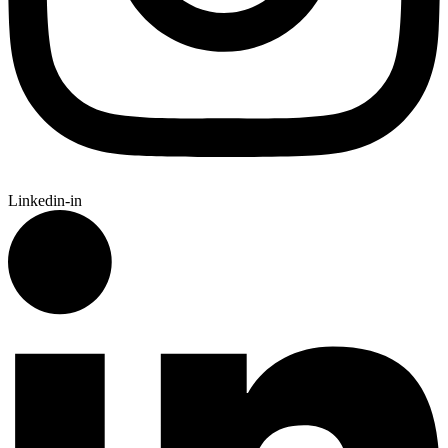
Linkedin-in