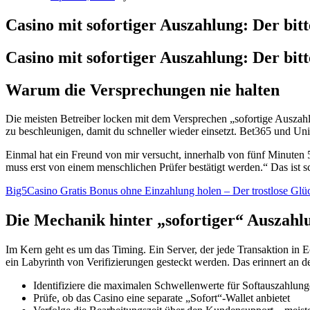
Casino mit sofortiger Auszahlung: Der bitt
Casino mit sofortiger Auszahlung: Der bitt
Warum die Versprechungen nie halten
Die meisten Betreiber locken mit dem Versprechen „sofortige Auszahlu
zu beschleunigen, damit du schneller wieder einsetzt. Bet365 und Uni
Einmal hat ein Freund von mir versucht, innerhalb von fünf Minuten 
muss erst von einem menschlichen Prüfer bestätigt werden.“ Das ist sc
Big5Casino Gratis Bonus ohne Einzahlung holen – Der trostlose Glüc
Die Mechanik hinter „sofortiger“ Auszahl
Im Kern geht es um das Timing. Ein Server, der jede Transaktion in 
ein Labyrinth von Verifizierungen gesteckt werden. Das erinnert an d
Identifiziere die maximalen Schwellenwerte für Softauszahlun
Prüfe, ob das Casino eine separate „Sofort“-Wallet anbietet