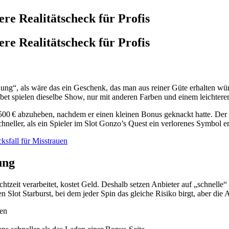
ere Realitätscheck für Profis
ere Realitätscheck für Profis
ng“, als wäre das ein Geschenk, das man aus reiner Güte erhalten würde
bet spielen dieselbe Show, nur mit anderen Farben und einem leichteren
500 € abzuheben, nachdem er einen kleinen Bonus geknackt hatte. Der 
hneller, als ein Spieler im Slot Gonzo’s Quest ein verlorenes Symbol e
ksfall für Misstrauen
ung
Echtzeit verarbeitet, kostet Geld. Deshalb setzen Anbieter auf „schnel
en Slot Starburst, bei dem jeder Spin das gleiche Risiko birgt, aber d
gen