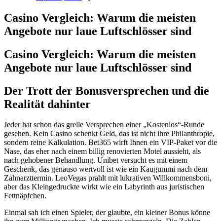
Casino Vergleich: Warum die meisten
Angebote nur laue Luftschlösser sind
Casino Vergleich: Warum die meisten
Angebote nur laue Luftschlösser sind
Der Trott der Bonusversprechen und die
Realität dahinter
Jeder hat schon das grelle Versprechen einer „Kostenlos“-Runde
gesehen. Kein Casino schenkt Geld, das ist nicht ihre Philanthropie,
sondern reine Kalkulation. Bet365 wirft Ihnen ein VIP‑Paket vor die
Nase, das eher nach einem billig renovierten Motel aussieht, als
nach gehobener Behandlung. Unibet versucht es mit einem
Geschenk, das genauso wertvoll ist wie ein Kaugummi nach dem
Zahnarzttermin. LeoVegas prahlt mit lukrativen Willkommensboni,
aber das Kleingedruckte wirkt wie ein Labyrinth aus juristischen
Fettnäpfchen.
Einmal sah ich einen Spieler, der glaubte, ein kleiner Bonus könne