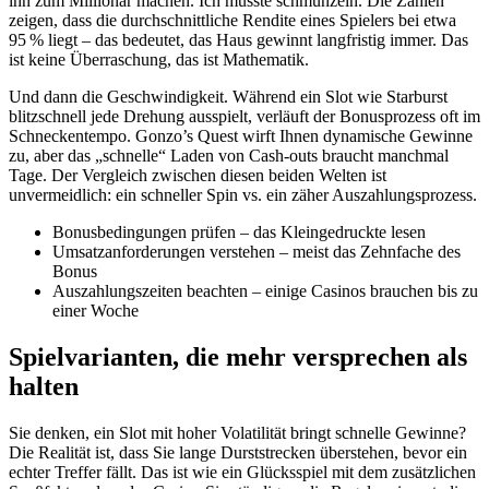
ihn zum Millionär machen. Ich musste schmunzeln. Die Zahlen
zeigen, dass die durchschnittliche Rendite eines Spielers bei etwa
95 % liegt – das bedeutet, das Haus gewinnt langfristig immer. Das
ist keine Überraschung, das ist Mathematik.
Und dann die Geschwindigkeit. Während ein Slot wie Starburst
blitzschnell jede Drehung ausspielt, verläuft der Bonusprozess oft im
Schneckentempo. Gonzo’s Quest wirft Ihnen dynamische Gewinne
zu, aber das „schnelle“ Laden von Cash‑outs braucht manchmal
Tage. Der Vergleich zwischen diesen beiden Welten ist
unvermeidlich: ein schneller Spin vs. ein zäher Auszahlungsprozess.
Bonusbedingungen prüfen – das Kleingedruckte lesen
Umsatzanforderungen verstehen – meist das Zehnfache des
Bonus
Auszahlungszeiten beachten – einige Casinos brauchen bis zu
einer Woche
Spielvarianten, die mehr versprechen als
halten
Sie denken, ein Slot mit hoher Volatilität bringt schnelle Gewinne?
Die Realität ist, dass Sie lange Durststrecken überstehen, bevor ein
echter Treffer fällt. Das ist wie ein Glücksspiel mit dem zusätzlichen