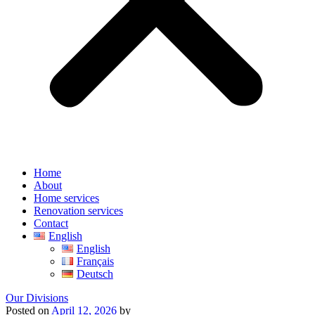
Home
About
Home services
Renovation services
Contact
English
English
Français
Deutsch
Our Divisions
Posted on
April 12, 2026
by