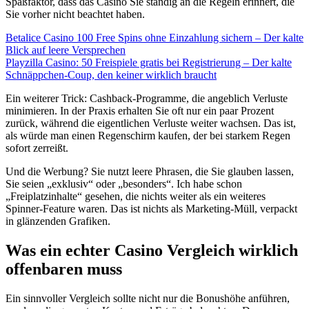
Spaßfaktor, dass das Casino Sie ständig an die Regeln erinnert, die
Sie vorher nicht beachtet haben.
Betalice Casino 100 Free Spins ohne Einzahlung sichern – Der kalte
Blick auf leere Versprechen
Playzilla Casino: 50 Freispiele gratis bei Registrierung – Der kalte
Schnäppchen-Coup, den keiner wirklich braucht
Ein weiterer Trick: Cashback‑Programme, die angeblich Verluste
minimieren. In der Praxis erhalten Sie oft nur ein paar Prozent
zurück, während die eigentlichen Verluste weiter wachsen. Das ist,
als würde man einen Regenschirm kaufen, der bei starkem Regen
sofort zerreißt.
Und die Werbung? Sie nutzt leere Phrasen, die Sie glauben lassen,
Sie seien „exklusiv“ oder „besonders“. Ich habe schon
„Freiplatzinhalte“ gesehen, die nichts weiter als ein weiteres
Spinner-Feature waren. Das ist nichts als Marketing‑Müll, verpackt
in glänzenden Grafiken.
Was ein echter Casino Vergleich wirklich
offenbaren muss
Ein sinnvoller Vergleich sollte nicht nur die Bonushöhe anführen,