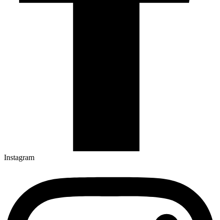
Instagram