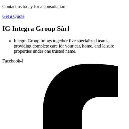
Contact us today for a consultation
Get a Quote
IG
Integra Group Sàrl
Integra Group brings together five specialized teams,
providing complete care for your car, home, and leisure
properties under one trusted name.
Facebook-f