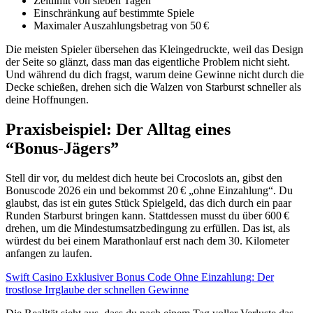
Zeitlimit von sieben Tagen
Einschränkung auf bestimmte Spiele
Maximaler Auszahlungsbetrag von 50 €
Die meisten Spieler übersehen das Kleingedruckte, weil das Design
der Seite so glänzt, dass man das eigentliche Problem nicht sieht.
Und während du dich fragst, warum deine Gewinne nicht durch die
Decke schießen, drehen sich die Walzen von Starburst schneller als
deine Hoffnungen.
Praxisbeispiel: Der Alltag eines
“Bonus‑Jägers”
Stell dir vor, du meldest dich heute bei Crocoslots an, gibst den
Bonuscode 2026 ein und bekommst 20 € „ohne Einzahlung“. Du
glaubst, das ist ein gutes Stück Spielgeld, das dich durch ein paar
Runden Starburst bringen kann. Stattdessen musst du über 600 €
drehen, um die Mindestumsatzbedingung zu erfüllen. Das ist, als
würdest du bei einem Marathonlauf erst nach dem 30. Kilometer
anfangen zu laufen.
Swift Casino Exklusiver Bonus Code Ohne Einzahlung: Der
trostlose Irrglaube der schnellen Gewinne