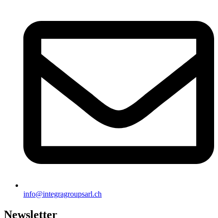
info@integragroupsarl.ch
Newsletter