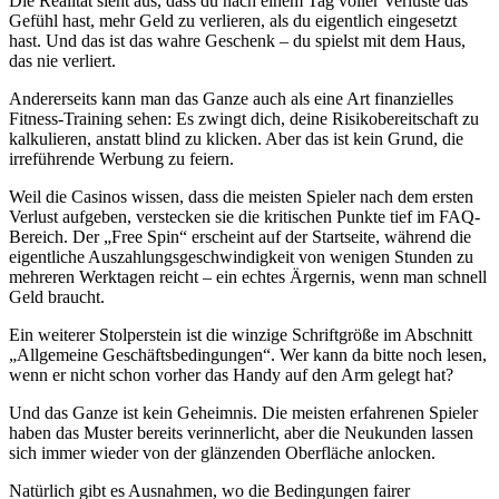
Die Realität sieht aus, dass du nach einem Tag voller Verluste das
Gefühl hast, mehr Geld zu verlieren, als du eigentlich eingesetzt
hast. Und das ist das wahre Geschenk – du spielst mit dem Haus,
das nie verliert.
Andererseits kann man das Ganze auch als eine Art finanzielles
Fitness‑Training sehen: Es zwingt dich, deine Risikobereitschaft zu
kalkulieren, anstatt blind zu klicken. Aber das ist kein Grund, die
irreführende Werbung zu feiern.
Weil die Casinos wissen, dass die meisten Spieler nach dem ersten
Verlust aufgeben, verstecken sie die kritischen Punkte tief im FAQ-
Bereich. Der „Free Spin“ erscheint auf der Startseite, während die
eigentliche Auszahlungsgeschwindigkeit von wenigen Stunden zu
mehreren Werktagen reicht – ein echtes Ärgernis, wenn man schnell
Geld braucht.
Ein weiterer Stolperstein ist die winzige Schriftgröße im Abschnitt
„Allgemeine Geschäftsbedingungen“. Wer kann da bitte noch lesen,
wenn er nicht schon vorher das Handy auf den Arm gelegt hat?
Und das Ganze ist kein Geheimnis. Die meisten erfahrenen Spieler
haben das Muster bereits verinnerlicht, aber die Neukunden lassen
sich immer wieder von der glänzenden Oberfläche anlocken.
Natürlich gibt es Ausnahmen, wo die Bedingungen fairer