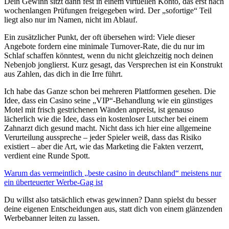
Dein Gewinn sitzt dann fest in einem virtuellen Konto, das erst nach
wochenlangen Prüfungen freigegeben wird. Der „sofortige“ Teil
liegt also nur im Namen, nicht im Ablauf.
Ein zusätzlicher Punkt, der oft übersehen wird: Viele dieser
Angebote fordern eine minimale Turnover‑Rate, die du nur im
Schlaf schaffen könntest, wenn du nicht gleichzeitig noch deinen
Nebenjob jonglierst. Kurz gesagt, das Versprechen ist ein Konstrukt
aus Zahlen, das dich in die Irre führt.
Ich habe das Ganze schon bei mehreren Plattformen gesehen. Die
Idee, dass ein Casino seine „VIP“-Behandlung wie ein günstiges
Motel mit frisch gestrichenen Wänden anpreist, ist genauso
lächerlich wie die Idee, dass ein kostenloser Lutscher bei einem
Zahnarzt dich gesund macht. Nicht dass ich hier eine allgemeine
Verurteilung ausspreche – jeder Spieler weiß, dass das Risiko
existiert – aber die Art, wie das Marketing die Fakten verzerrt,
verdient eine Runde Spott.
Warum das vermeintlich „beste casino in deutschland“ meistens nur
ein überteuerter Werbe‑Gag ist
Du willst also tatsächlich etwas gewinnen? Dann spielst du besser
deine eigenen Entscheidungen aus, statt dich von einem glänzenden
Werbebanner leiten zu lassen.