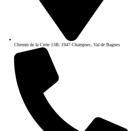
Chemin de la Crete 13B, 1947 Champsec, Val de Bagnes