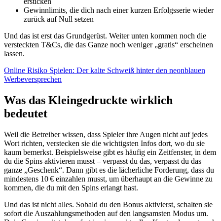
ersticken
Gewinnlimits, die dich nach einer kurzen Erfolgsserie wieder
zurück auf Null setzen
Und das ist erst das Grundgerüst. Weiter unten kommen noch die
versteckten T&Cs, die das Ganze noch weniger „gratis“ erscheinen
lassen.
Online Risiko Spielen: Der kalte Schweiß hinter den neonblauen
Werbeversprechen
Was das Kleingedruckte wirklich
bedeutet
Weil die Betreiber wissen, dass Spieler ihre Augen nicht auf jedes
Wort richten, verstecken sie die wichtigsten Infos dort, wo du sie
kaum bemerkst. Beispielsweise gibt es häufig ein Zeitfenster, in dem
du die Spins aktivieren musst – verpasst du das, verpasst du das
ganze „Geschenk“. Dann gibt es die lächerliche Forderung, dass du
mindestens 10 € einzahlen musst, um überhaupt an die Gewinne zu
kommen, die du mit den Spins erlangt hast.
Und das ist nicht alles. Sobald du den Bonus aktivierst, schalten sie
sofort die Auszahlungsmethoden auf den langsamsten Modus um.