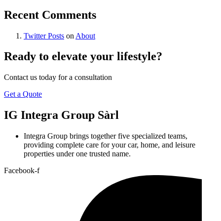
Recent Comments
Twitter Posts
on
About
Ready to elevate your lifestyle?
Contact us today for a consultation
Get a Quote
IG
Integra Group Sàrl
Integra Group brings together five specialized teams,
providing complete care for your car, home, and leisure
properties under one trusted name.
Facebook-f