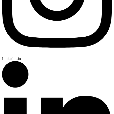
Linkedin-in