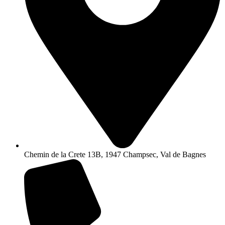
Chemin de la Crete 13B, 1947 Champsec, Val de Bagnes