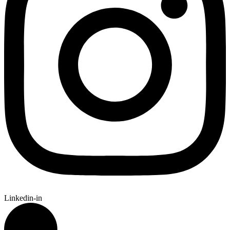
Linkedin-in