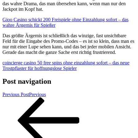
das wahre Drama, das man übersehen kann, wenn man nur den
Jackpot im Kopf hat.
Gioo Casino schickt 200 Freispiele ohne Einzahlung sofort – das
wahre Ärgernis für Spießer
Das größte Ärgernis ist schließlich das winzige, fast unsichtbare
Feld für die Eingabe des Promo‑Codes – es ist so klein, dass man es
nur mit einer Lupe sehen kann, und das bei jeder mobilen Ansicht.
Gerade das macht die ganze Sache erst richtig frustrierend.
coincierge casino 50 free spins ohne einzahlung sofort – das neue
Trostpflaster für hoffnungslose Spieler
Post navigation
Previous Post
Previous