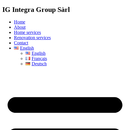
IG
Integra Group Sàrl
Home
About
Home services
Renovation services
Contact
English
English
Français
Deutsch