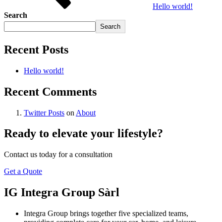
Hello world!
Search
Search
Recent Posts
Hello world!
Recent Comments
Twitter Posts
on
About
Ready to elevate your lifestyle?
Contact us today for a consultation
Get a Quote
IG
Integra Group Sàrl
Integra Group brings together five specialized teams,