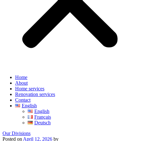
Home
About
Home services
Renovation services
Contact
English
English
Français
Deutsch
Our Divisions
Posted on
April 12, 2026
by