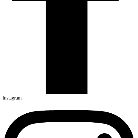
Instagram