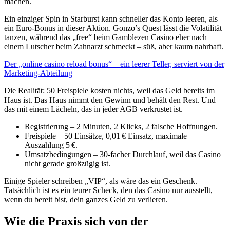
machen.
Ein einziger Spin in Starburst kann schneller das Konto leeren, als
ein Euro‑Bonus in dieser Aktion. Gonzo’s Quest lässt die Volatilität
tanzen, während das „free“ beim Gamblezen Casino eher nach
einem Lutscher beim Zahnarzt schmeckt – süß, aber kaum nahrhaft.
Der „online casino reload bonus“ – ein leerer Teller, serviert von der
Marketing‑Abteilung
Die Realität: 50 Freispiele kosten nichts, weil das Geld bereits im
Haus ist. Das Haus nimmt den Gewinn und behält den Rest. Und
das mit einem Lächeln, das in jeder AGB verkrustet ist.
Registrierung – 2 Minuten, 2 Klicks, 2 falsche Hoffnungen.
Freispiele – 50 Einsätze, 0,01 € Einsatz, maximale
Auszahlung 5 €.
Umsatzbedingungen – 30‑facher Durchlauf, weil das Casino
nicht gerade großzügig ist.
Einige Spieler schreiben „VIP“, als wäre das ein Geschenk.
Tatsächlich ist es ein teurer Scheck, den das Casino nur ausstellt,
wenn du bereit bist, dein ganzes Geld zu verlieren.
Wie die Praxis sich von der