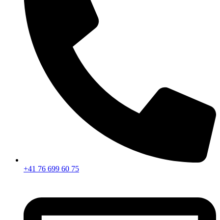
+41 76 699 60 75