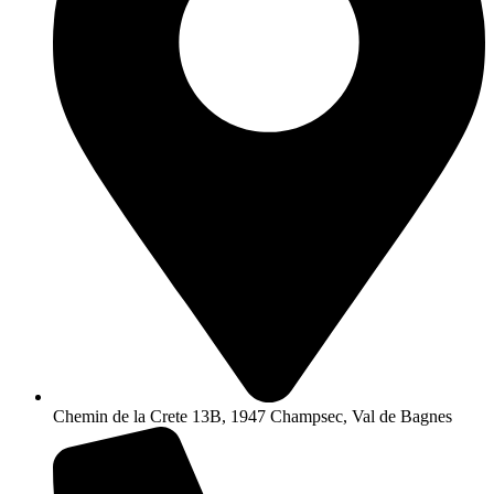
Chemin de la Crete 13B, 1947 Champsec, Val de Bagnes