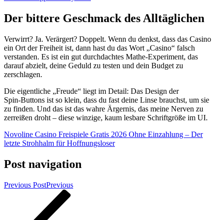
Der bittere Geschmack des Alltäglichen
Verwirrt? Ja. Verärgert? Doppelt. Wenn du denkst, dass das Casino
ein Ort der Freiheit ist, dann hast du das Wort „Casino“ falsch
verstanden. Es ist ein gut durchdachtes Mathe‑Experiment, das
darauf abzielt, deine Geduld zu testen und dein Budget zu
zerschlagen.
Die eigentliche „Freude“ liegt im Detail: Das Design der
Spin‑Buttons ist so klein, dass du fast deine Linse brauchst, um sie
zu finden. Und das ist das wahre Ärgernis, das meine Nerven zu
zerreißen droht – diese winzige, kaum lesbare Schriftgröße im UI.
Novoline Casino Freispiele Gratis 2026 Ohne Einzahlung – Der
letzte Strohhalm für Hoffnungsloser
Post navigation
Previous Post
Previous