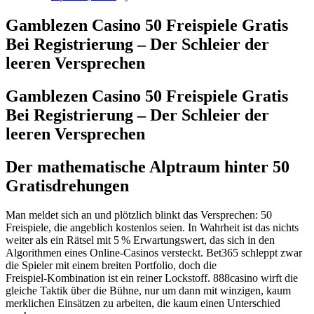
Gamblezen Casino 50 Freispiele Gratis
Bei Registrierung – Der Schleier der
leeren Versprechen
Gamblezen Casino 50 Freispiele Gratis
Bei Registrierung – Der Schleier der
leeren Versprechen
Der mathematische Alptraum hinter 50
Gratisdrehungen
Man meldet sich an und plötzlich blinkt das Versprechen: 50
Freispiele, die angeblich kostenlos seien. In Wahrheit ist das nichts
weiter als ein Rätsel mit 5 % Erwartungswert, das sich in den
Algorithmen eines Online‑Casinos versteckt. Bet365 schleppt zwar
die Spieler mit einem breiten Portfolio, doch die
Freispiel‑Kombination ist ein reiner Lockstoff. 888casino wirft die
gleiche Taktik über die Bühne, nur um dann mit winzigen, kaum
merklichen Einsätzen zu arbeiten, die kaum einen Unterschied