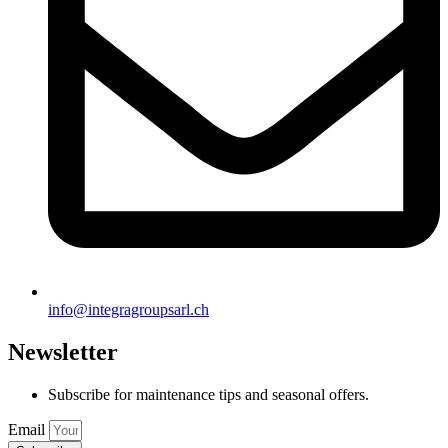
info@integragroupsarl.ch
Newsletter
Subscribe for maintenance tips and seasonal offers.
Email