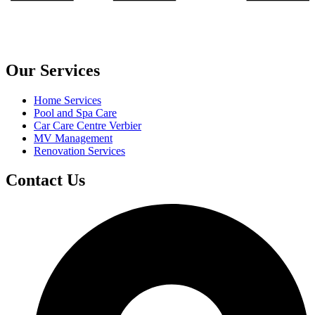
Our Services
Home Services
Pool and Spa Care
Car Care Centre Verbier
MV Management
Renovation Services
Contact Us