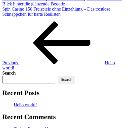
Blick hinter die glänzende Fassade
Spin Casino 150 Freispiele ohne Einzahlung – Das trostlose
Schnäppchen für harte Realisten
Post
Previous
Post
navigation
Previous
Hello
world!
Search
Search
Recent Posts
Hello world!
Recent Comments