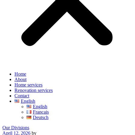
Home
About
Home services
Renovation services
Contact
English
English
Français
Deutsch
Our Divisions
Posted
April 12, 2026
by