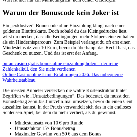
Warum der Bonuscode kein Joker ist
Ein „exklusiver“ Bonuscode ohne Einzahlung klingt nach einer
goldenen Eintrittskarte. Doch sobald du das Kleingedruckte liest,
wirst du merken, dass die Bedingungen mehr Stolpersteine enthalten
als ein Hindernisparcours. Zum Beispiel verlangst du oft erst einen
Mindesteinsatz von 10 Euro, bevor du überhaupt das Recht hast, das
Geschenk zu nutzen. Und das ist erst der Anfang.
buran casino gratis bonus ohne einzahlung holen – der reine
Zahlenkalkül, den Sie nicht verdienen
Online Casino ohne Limit Erfahrungen 2026: Das unbequeme
Wahrheitstableau
Die meisten Anbieter verstecken die wahre Kostenstruktur hinter
Begriffen wie „Umsatzbedingungen“. Das bedeutet, du musst den
Bonusbetrag zehn‑bis‑fünfzehn‑mal umsetzen, bevor du einen Cent
auszahlen kannst. In der Praxis verwandelt sich das in ein endloses
Schleusen‑Spiel, bei dem du mehr verliert, als du gewinnst.
Mindesteinsatz von 10 € pro Runde
Umsatzfaktor 15× Bonusbetrag
Maximaler Gewinn von 50 € aus dem Bonus