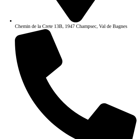
Chemin de la Crete 13B, 1947 Champsec, Val de Bagnes