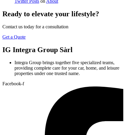
Twitter Posts
on
About
Ready to elevate your lifestyle?
Contact us today for a consultation
Get a Quote
IG
Integra Group Sàrl
Integra Group brings together five specialized teams,
providing complete care for your car, home, and leisure
properties under one trusted name.
Facebook-f