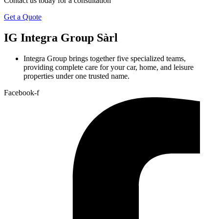
Contact us today for a consultation
Get a Quote
IG
Integra Group Sàrl
Integra Group brings together five specialized teams,
providing complete care for your car, home, and leisure
properties under one trusted name.
Facebook-f