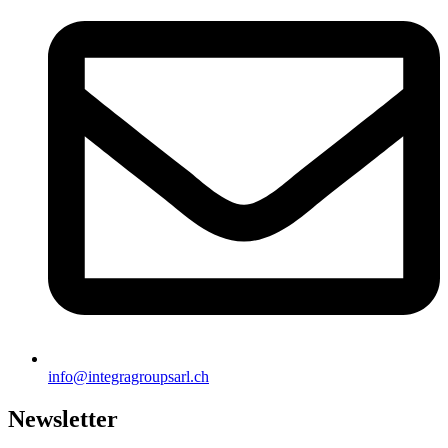
info@integragroupsarl.ch
Newsletter