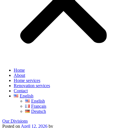
Home
About
Home services
Renovation services
Contact
English
English
Français
Deutsch
Our Divisions
Posted on
April 12, 2026
by