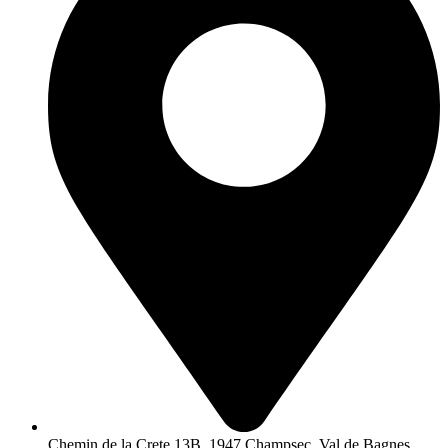
Chemin de la Crete 13B, 1947 Champsec, Val de Bagnes