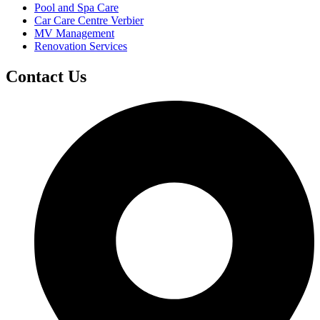
Pool and Spa Care
Car Care Centre Verbier
MV Management
Renovation Services
Contact Us