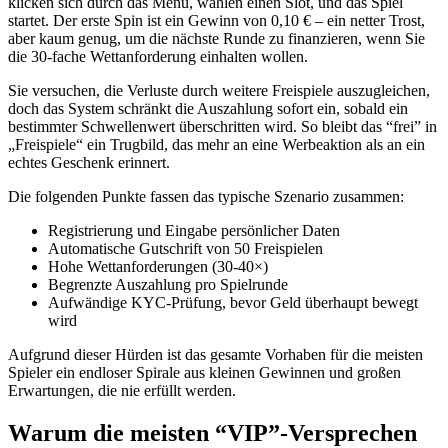
klicken sich durch das Menü, wählen einen Slot, und das Spiel
startet. Der erste Spin ist ein Gewinn von 0,10 € – ein netter Trost,
aber kaum genug, um die nächste Runde zu finanzieren, wenn Sie
die 30‑fache Wettanforderung einhalten wollen.
Sie versuchen, die Verluste durch weitere Freispiele auszugleichen,
doch das System schränkt die Auszahlung sofort ein, sobald ein
bestimmter Schwellenwert überschritten wird. So bleibt das “frei” in
„Freispiele“ ein Trugbild, das mehr an eine Werbeaktion als an ein
echtes Geschenk erinnert.
Die folgenden Punkte fassen das typische Szenario zusammen:
Registrierung und Eingabe persönlicher Daten
Automatische Gutschrift von 50 Freispielen
Hohe Wettanforderungen (30‑40×)
Begrenzte Auszahlung pro Spielrunde
Aufwändige KYC‑Prüfung, bevor Geld überhaupt bewegt
wird
Aufgrund dieser Hürden ist das gesamte Vorhaben für die meisten
Spieler ein endloser Spirale aus kleinen Gewinnen und großen
Erwartungen, die nie erfüllt werden.
Warum die meisten “VIP”‑Versprechen