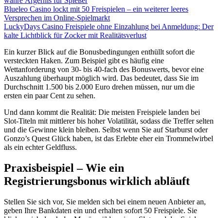
wahre Ärgernis für Spießer
Blueleo Casino lockt mit 50 Freispielen – ein weiterer leeres
Versprechen im Online‑Spielmarkt
LuckyDays Casino Freispiele ohne Einzahlung bei Anmeldung: Der
kalte Lichtblick für Zocker mit Realitätsverlust
Ein kurzer Blick auf die Bonusbedingungen enthüllt sofort die
versteckten Haken. Zum Beispiel gibt es häufig eine
Wettanforderung von 30‑ bis 40‑fach des Bonuswerts, bevor eine
Auszahlung überhaupt möglich wird. Das bedeutet, dass Sie im
Durchschnitt 1.500 bis 2.000 Euro drehen müssen, nur um die
ersten ein paar Cent zu sehen.
Und dann kommt die Realität: Die meisten Freispiele landen bei
Slot‑Titeln mit mittlerer bis hoher Volatilität, sodass die Treffer selten
und die Gewinne klein bleiben. Selbst wenn Sie auf Starburst oder
Gonzo’s Quest Glück haben, ist das Erlebte eher ein Trommelwirbel
als ein echter Geldfluss.
Praxisbeispiel – Wie ein
Registrierungsbonus wirklich abläuft
Stellen Sie sich vor, Sie melden sich bei einem neuen Anbieter an,
geben Ihre Bankdaten ein und erhalten sofort 50 Freispiele. Sie