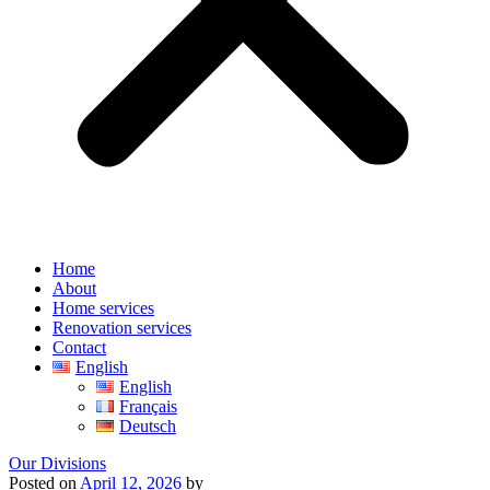
Home
About
Home services
Renovation services
Contact
English
English
Français
Deutsch
Our Divisions
Posted on
April 12, 2026
by