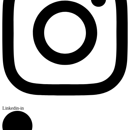
Linkedin-in