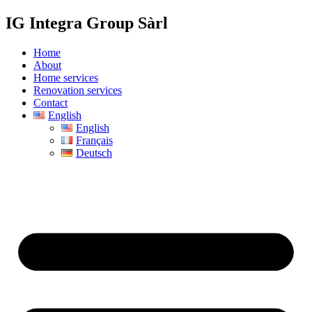
IG
Integra Group Sàrl
Home
About
Home services
Renovation services
Contact
English
English
Français
Deutsch