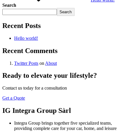
Search
Search
Recent Posts
Hello world!
Recent Comments
Twitter Posts
on
About
Ready to elevate your lifestyle?
Contact us today for a consultation
Get a Quote
IG
Integra Group Sàrl
Integra Group brings together five specialized teams,
providing complete care for your car, home, and leisure