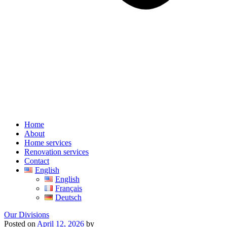
Home
About
Home services
Renovation services
Contact
English
English
Français
Deutsch
Our Divisions
Posted on
April 12, 2026
by