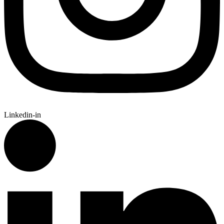
Linkedin-in