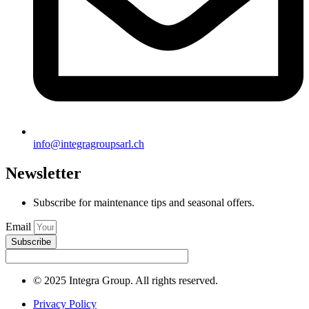
info@integragroupsarl.ch
Newsletter
Subscribe for maintenance tips and seasonal offers.
Email
Subscribe
© 2025 Integra Group. All rights reserved.
Privacy Policy