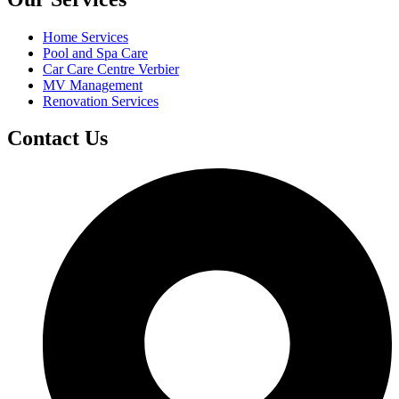
Home Services
Pool and Spa Care
Car Care Centre Verbier
MV Management
Renovation Services
Contact Us