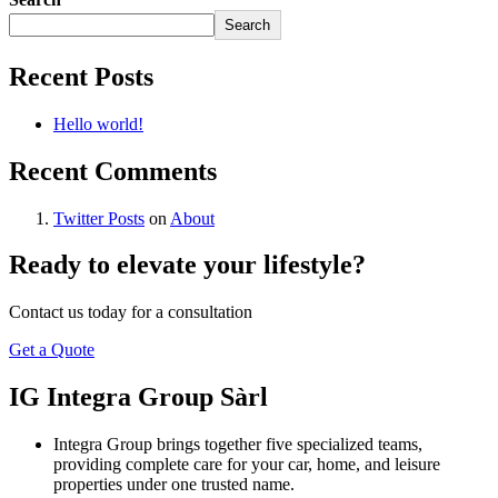
Search
Recent Posts
Hello world!
Recent Comments
Twitter Posts
on
About
Ready to elevate your lifestyle?
Contact us today for a consultation
Get a Quote
IG
Integra Group Sàrl
Integra Group brings together five specialized teams,
providing complete care for your car, home, and leisure
properties under one trusted name.