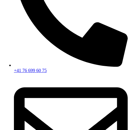
+41 76 699 60 75