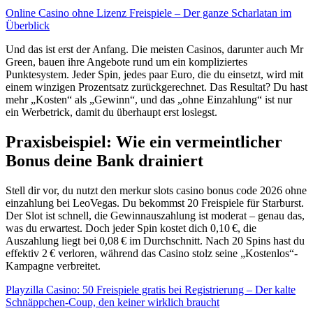
Online Casino ohne Lizenz Freispiele – Der ganze Scharlatan im
Überblick
Und das ist erst der Anfang. Die meisten Casinos, darunter auch Mr
Green, bauen ihre Angebote rund um ein kompliziertes
Punktesystem. Jeder Spin, jedes paar Euro, die du einsetzt, wird mit
einem winzigen Prozentsatz zurückgerechnet. Das Resultat? Du hast
mehr „Kosten“ als „Gewinn“, und das „ohne Einzahlung“ ist nur
ein Werbetrick, damit du überhaupt erst loslegst.
Praxisbeispiel: Wie ein vermeintlicher
Bonus deine Bank drainiert
Stell dir vor, du nutzt den merkur slots casino bonus code 2026 ohne
einzahlung bei LeoVegas. Du bekommst 20 Freispiele für Starburst.
Der Slot ist schnell, die Gewinnauszahlung ist moderat – genau das,
was du erwartest. Doch jeder Spin kostet dich 0,10 €, die
Auszahlung liegt bei 0,08 € im Durchschnitt. Nach 20 Spins hast du
effektiv 2 € verloren, während das Casino stolz seine „Kostenlos“-
Kampagne verbreitet.
Playzilla Casino: 50 Freispiele gratis bei Registrierung – Der kalte
Schnäppchen-Coup, den keiner wirklich braucht