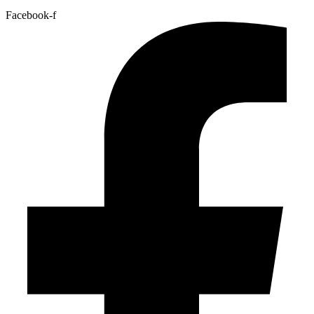
Facebook-f