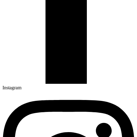
Instagram