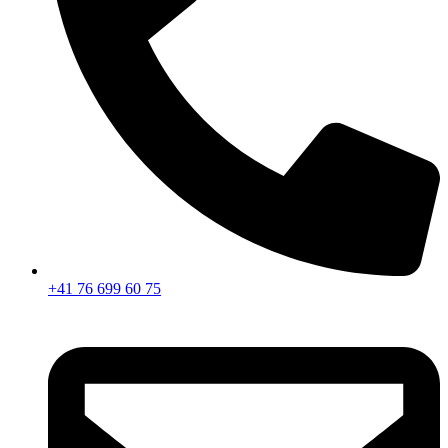
+41 76 699 60 75