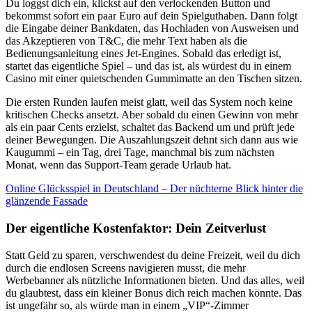
Du loggst dich ein, klickst auf den verlockenden Button und
bekommst sofort ein paar Euro auf dein Spielguthaben. Dann folgt
die Eingabe deiner Bankdaten, das Hochladen von Ausweisen und
das Akzeptieren von T&C, die mehr Text haben als die
Bedienungsanleitung eines Jet‑Engines. Sobald das erledigt ist,
startet das eigentliche Spiel – und das ist, als würdest du in einem
Casino mit einer quietschenden Gummimatte an den Tischen sitzen.
Die ersten Runden laufen meist glatt, weil das System noch keine
kritischen Checks ansetzt. Aber sobald du einen Gewinn von mehr
als ein paar Cents erzielst, schaltet das Backend um und prüft jede
deiner Bewegungen. Die Auszahlungszeit dehnt sich dann aus wie
Kaugummi – ein Tag, drei Tage, manchmal bis zum nächsten
Monat, wenn das Support-Team gerade Urlaub hat.
Online Glücksspiel in Deutschland – Der nüchterne Blick hinter die
glänzende Fassade
Der eigentliche Kostenfaktor: Dein Zeitverlust
Statt Geld zu sparen, verschwendest du deine Freizeit, weil du dich
durch die endlosen Screens navigieren musst, die mehr
Werbebanner als nützliche Informationen bieten. Und das alles, weil
du glaubtest, dass ein kleiner Bonus dich reich machen könnte. Das
ist ungefähr so, als würde man in einem „VIP“‑Zimmer