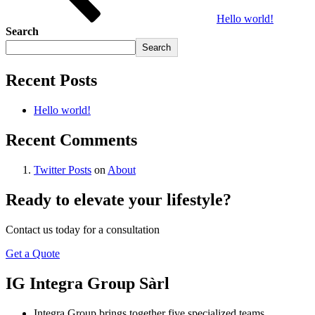
Hello world!
Search
Search
Recent Posts
Hello world!
Recent Comments
Twitter Posts
on
About
Ready to elevate your lifestyle?
Contact us today for a consultation
Get a Quote
IG
Integra Group Sàrl
Integra Group brings together five specialized teams,