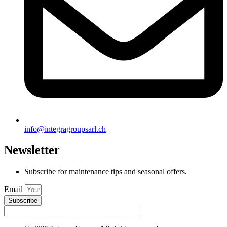
info@integragroupsarl.ch
Newsletter
Subscribe for maintenance tips and seasonal offers.
Email
Subscribe