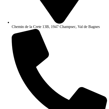
Chemin de la Crete 13B, 1947 Champsec, Val de Bagnes