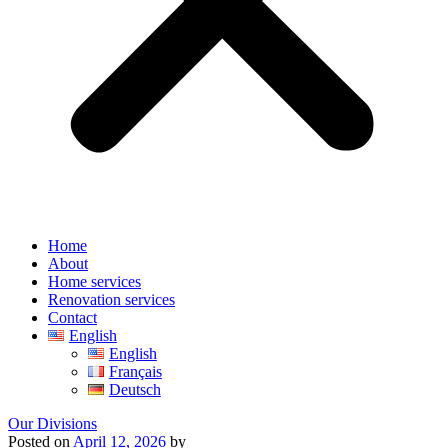
Home
About
Home services
Renovation services
Contact
English
English
Français
Deutsch
Our Divisions
Posted on
April 12, 2026
by