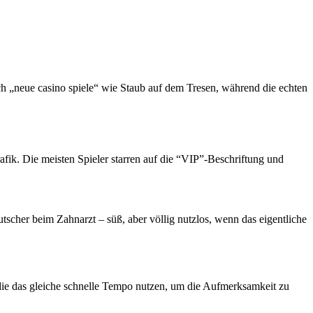
sich „neue casino spiele“ wie Staub auf dem Tresen, während die echten
rafik. Die meisten Spieler starren auf die “VIP”-Beschriftung und
utscher beim Zahnarzt – süß, aber völlig nutzlos, wenn das eigentliche
 die das gleiche schnelle Tempo nutzen, um die Aufmerksamkeit zu