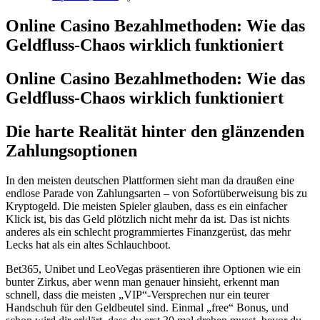
Online Casino Bezahlmethoden: Wie das
Geldfluss‑Chaos wirklich funktioniert
Online Casino Bezahlmethoden: Wie das
Geldfluss‑Chaos wirklich funktioniert
Die harte Realität hinter den glänzenden
Zahlungsoptionen
In den meisten deutschen Plattformen sieht man da draußen eine
endlose Parade von Zahlungsarten – von Sofortüberweisung bis zu
Kryptogeld. Die meisten Spieler glauben, dass es ein einfacher
Klick ist, bis das Geld plötzlich nicht mehr da ist. Das ist nichts
anderes als ein schlecht programmiertes Finanzgerüst, das mehr
Lecks hat als ein altes Schlauchboot.
Bet365, Unibet und LeoVegas präsentieren ihre Optionen wie ein
bunter Zirkus, aber wenn man genauer hinsieht, erkennt man
schnell, dass die meisten „VIP“-Versprechen nur ein teurer
Handschuh für den Geldbeutel sind. Einmal „free“ Bonus, und