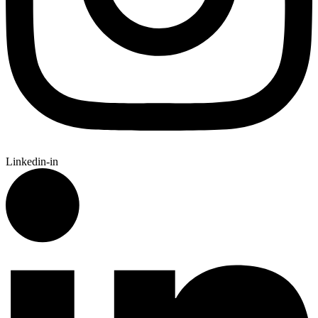
Linkedin-in