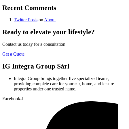
Recent Comments
Twitter Posts
on
About
Ready to elevate your lifestyle?
Contact us today for a consultation
Get a Quote
IG
Integra Group Sàrl
Integra Group brings together five specialized teams,
providing complete care for your car, home, and leisure
properties under one trusted name.
Facebook-f