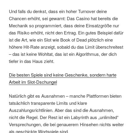
Und falls du denkst, dass ein hoher Turnover deine
Chancen erhöht, sei gewarnt: Das Casino hat bereits die
Mechanik so programmiert, dass deine Einsatzgröße nur
das Risiko erhöht, nicht den Ertrag. Ein gutes Beispiel dafür
ist die Art, wie ein Slot wie Book of Dead plötzlich eine
höhere Hit‑Rate anzeigt, sobald du das Limit überschreitest
– das ist keine Wohltat, das ist ein Algorithmus, der dich
tiefer in das Haus zieht.
Die besten Spiele sind keine Geschenke, sondern harte
Arbeit im Slot-Dschungel
Natürlich gibt es Ausnahmen – manche Plattformen bieten
tatsächlich transparente Limits und klare
Auszahlungsrichtlinien. Aber das sind die Ausnahmen,
nicht die Regel. Der Rest ist ein Labyrinth aus „unlimited“
Versprechungen, die bei genauerem Hinsehen nichts weiter
als geschickte Wortspiele sind.