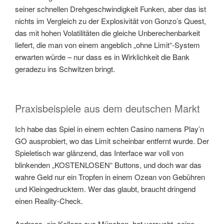
seiner schnellen Drehgeschwindigkeit Funken, aber das ist
nichts im Vergleich zu der Explosivität von Gonzo’s Quest,
das mit hohen Volatilitäten die gleiche Unberechenbarkeit
liefert, die man von einem angeblich „ohne Limit“-System
erwarten würde – nur dass es in Wirklichkeit die Bank
geradezu ins Schwitzen bringt.
Praxisbeispiele aus dem deutschen Markt
Ich habe das Spiel in einem echten Casino namens Play’n
GO ausprobiert, wo das Limit scheinbar entfernt wurde. Der
Spieletisch war glänzend, das Interface war voll von
blinkenden „KOSTENLOSEN“ Buttons, und doch war das
wahre Geld nur ein Tropfen in einem Ozean von Gebühren
und Kleingedrucktem. Wer das glaubt, braucht dringend
einen Reality‑Check.
Andreas, ein Kollege aus München, hat versucht, seine