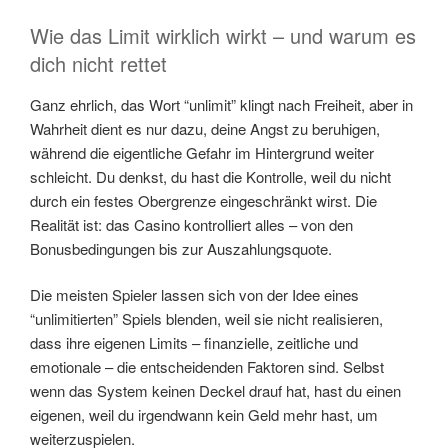
Wie das Limit wirklich wirkt – und warum es
dich nicht rettet
Ganz ehrlich, das Wort “unlimit” klingt nach Freiheit, aber in
Wahrheit dient es nur dazu, deine Angst zu beruhigen,
während die eigentliche Gefahr im Hintergrund weiter
schleicht. Du denkst, du hast die Kontrolle, weil du nicht
durch ein festes Obergrenze eingeschränkt wirst. Die
Realität ist: das Casino kontrolliert alles – von den
Bonusbedingungen bis zur Auszahlungsquote.
Die meisten Spieler lassen sich von der Idee eines
“unlimitierten” Spiels blenden, weil sie nicht realisieren,
dass ihre eigenen Limits – finanzielle, zeitliche und
emotionale – die entscheidenden Faktoren sind. Selbst
wenn das System keinen Deckel drauf hat, hast du einen
eigenen, weil du irgendwann kein Geld mehr hast, um
weiterzuspielen.