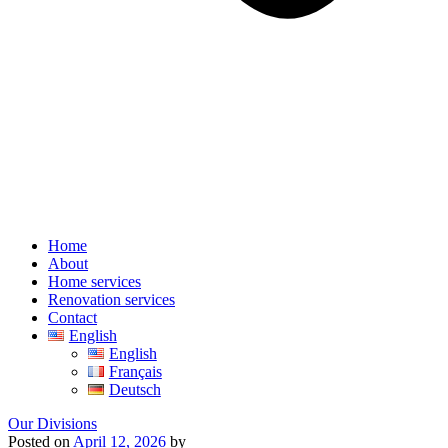
Home
About
Home services
Renovation services
Contact
English
English
Français
Deutsch
Our Divisions
Posted on
April 12, 2026
by