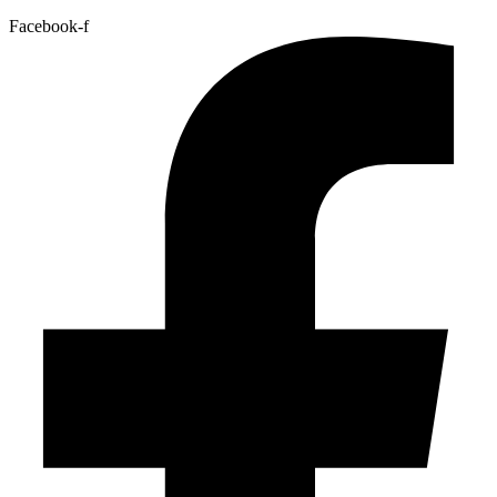
Facebook-f