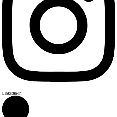
Linkedin-in