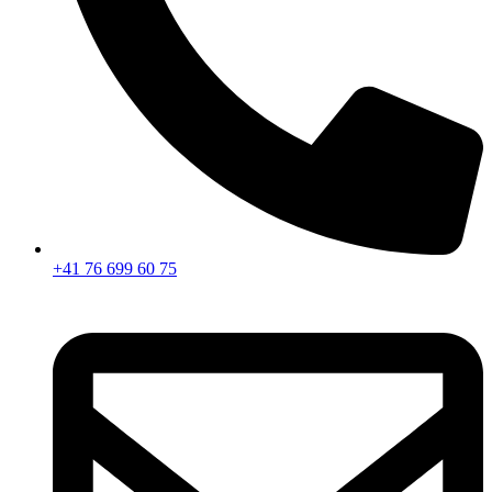
+41 76 699 60 75