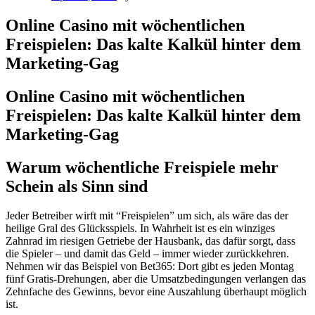
Online Casino mit wöchentlichen
Freispielen: Das kalte Kalkül hinter dem
Marketing‑Gag
Online Casino mit wöchentlichen
Freispielen: Das kalte Kalkül hinter dem
Marketing‑Gag
Warum wöchentliche Freispiele mehr
Schein als Sinn sind
Jeder Betreiber wirft mit “Freispielen” um sich, als wäre das der
heilige Gral des Glücksspiels. In Wahrheit ist es ein winziges
Zahnrad im riesigen Getriebe der Hausbank, das dafür sorgt, dass
die Spieler – und damit das Geld – immer wieder zurückkehren.
Nehmen wir das Beispiel von Bet365: Dort gibt es jeden Montag
fünf Gratis-Drehungen, aber die Umsatzbedingungen verlangen das
Zehnfache des Gewinns, bevor eine Auszahlung überhaupt möglich
ist.