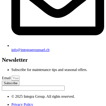
info@integragroupsarl.ch
Newsletter
Subscribe for maintenance tips and seasonal offers.
Email
Subscribe
© 2025 Integra Group. All rights reserved.
Privacy Policy