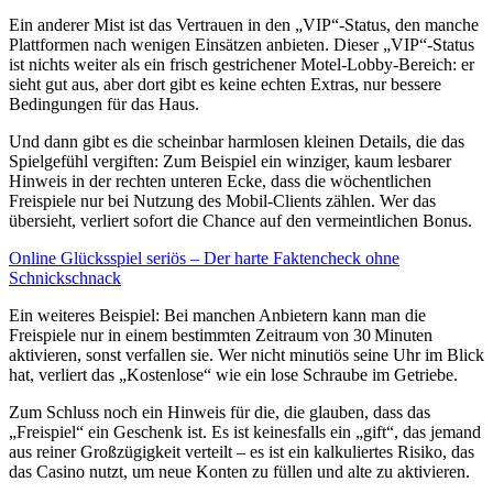
Ein anderer Mist ist das Vertrauen in den „VIP“-Status, den manche
Plattformen nach wenigen Einsätzen anbieten. Dieser „VIP“-Status
ist nichts weiter als ein frisch gestrichener Motel‑Lobby‑Bereich: er
sieht gut aus, aber dort gibt es keine echten Extras, nur bessere
Bedingungen für das Haus.
Und dann gibt es die scheinbar harmlosen kleinen Details, die das
Spielgefühl vergiften: Zum Beispiel ein winziger, kaum lesbarer
Hinweis in der rechten unteren Ecke, dass die wöchentlichen
Freispiele nur bei Nutzung des Mobil‑Clients zählen. Wer das
übersieht, verliert sofort die Chance auf den vermeintlichen Bonus.
Online Glücksspiel seriös – Der harte Faktencheck ohne
Schnickschnack
Ein weiteres Beispiel: Bei manchen Anbietern kann man die
Freispiele nur in einem bestimmten Zeitraum von 30 Minuten
aktivieren, sonst verfallen sie. Wer nicht minutiös seine Uhr im Blick
hat, verliert das „Kostenlose“ wie ein lose Schraube im Getriebe.
Zum Schluss noch ein Hinweis für die, die glauben, dass das
„Freispiel“ ein Geschenk ist. Es ist keinesfalls ein „gift“, das jemand
aus reiner Großzügigkeit verteilt – es ist ein kalkuliertes Risiko, das
das Casino nutzt, um neue Konten zu füllen und alte zu aktivieren.