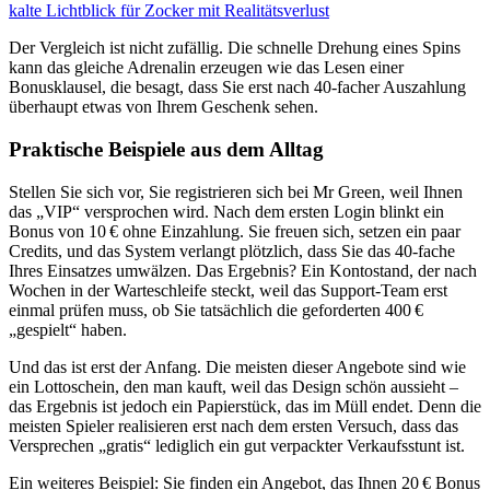
kalte Lichtblick für Zocker mit Realitätsverlust
Der Vergleich ist nicht zufällig. Die schnelle Drehung eines Spins
kann das gleiche Adrenalin erzeugen wie das Lesen einer
Bonusklausel, die besagt, dass Sie erst nach 40‑facher Auszahlung
überhaupt etwas von Ihrem Geschenk sehen.
Praktische Beispiele aus dem Alltag
Stellen Sie sich vor, Sie registrieren sich bei Mr Green, weil Ihnen
das „VIP“ versprochen wird. Nach dem ersten Login blinkt ein
Bonus von 10 € ohne Einzahlung. Sie freuen sich, setzen ein paar
Credits, und das System verlangt plötzlich, dass Sie das 40‑fache
Ihres Einsatzes umwälzen. Das Ergebnis? Ein Kontostand, der nach
Wochen in der Warteschleife steckt, weil das Support-Team erst
einmal prüfen muss, ob Sie tatsächlich die geforderten 400 €
„gespielt“ haben.
Und das ist erst der Anfang. Die meisten dieser Angebote sind wie
ein Lottoschein, den man kauft, weil das Design schön aussieht –
das Ergebnis ist jedoch ein Papierstück, das im Müll endet. Denn die
meisten Spieler realisieren erst nach dem ersten Versuch, dass das
Versprechen „gratis“ lediglich ein gut verpackter Verkaufsstunt ist.
Ein weiteres Beispiel: Sie finden ein Angebot, das Ihnen 20 € Bonus