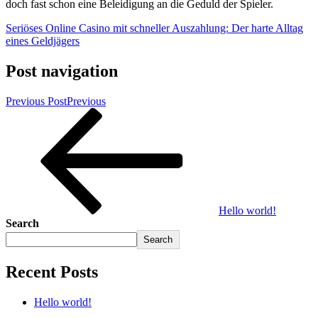
doch fast schon eine Beleidigung an die Geduld der Spieler.
Seriöses Online Casino mit schneller Auszahlung: Der harte Alltag
eines Geldjägers
Post navigation
Previous Post
Previous
Hello world!
Search
Search
Recent Posts
Hello world!