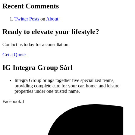
Recent Comments
Twitter Posts
on
About
Ready to elevate your lifestyle?
Contact us today for a consultation
Get a Quote
IG
Integra Group Sàrl
Integra Group brings together five specialized teams,
providing complete care for your car, home, and leisure
properties under one trusted name.
Facebook-f