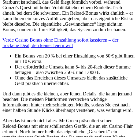
Starburst ist schnell, das Geld fliegt förmlich vorbei, während
Gonzo’s Quest mit hoher Volatilität eher einem Roulette‑Tisch
ähnelt, bei dem Sie schwitzen. Ein Reload‑Bonus wirkt ähnlich – er
kann Ihnen ein kurzes Aufblitzen geben, aber das eigentliche Risiko
bleibt dieselbe. Die eigentliche „Gewinnchance“ liegt nicht im
Bonus, sondern in Ihrer Fähigkeit, das System zu durchschauen.
Verde Casino Bonus ohne Einzahlung sofort kassieren – der
trockene Deal, den keiner feiern will
Ein Bonus von 20 % bei einer Einzahlung von 50 € gibt Ihnen
nur 10 € extra.
Der erforderliche Umsatz kann 5‑ bis 20‑fach dieser Summe
betragen – also zwischen 250 € und 1.000 €.
Ohne das Erreichen dieses Umsatzes bleibt das zusätzliche
Geld praktisch unerreichbar.
Und dann gibt es die kleinen, aber feinen Details, die kaum jemand
beachtet. Die meisten Plattformen verstecken wichtige
Informationen hinter mehrschichtigen Menüs, sodass Sie erst nach
einer halben Stunde Klicks überhaupt verstehen, was verlangt wird.
Aber das ist noch nicht alles. Mr Green präsentiert seinen
Reload‑Bonus mit einer schillernden Grafik, die an ein Casino‑Flair
erinnert. Noch immer bleibt das eigentliche „Geschenk“ ein