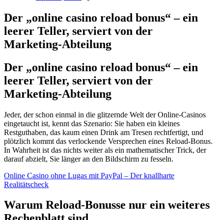
Der „online casino reload bonus“ – ein
leerer Teller, serviert von der
Marketing‑Abteilung
Der „online casino reload bonus“ – ein
leerer Teller, serviert von der
Marketing‑Abteilung
Jeder, der schon einmal in die glitzernde Welt der Online‑Casinos
eingetaucht ist, kennt das Szenario: Sie haben ein kleines
Restguthaben, das kaum einen Drink am Tresen rechtfertigt, und
plötzlich kommt das verlockende Versprechen eines Reload‑Bonus.
In Wahrheit ist das nichts weiter als ein mathematischer Trick, der
darauf abzielt, Sie länger an den Bildschirm zu fesseln.
Online Casino ohne Lugas mit PayPal – Der knallharte
Realitätscheck
Warum Reload‑Bonusse nur ein weiteres
Rechenblatt sind