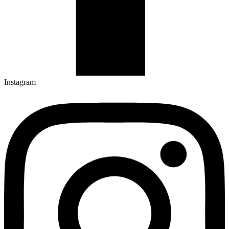
Instagram