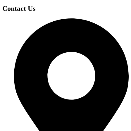
Contact Us