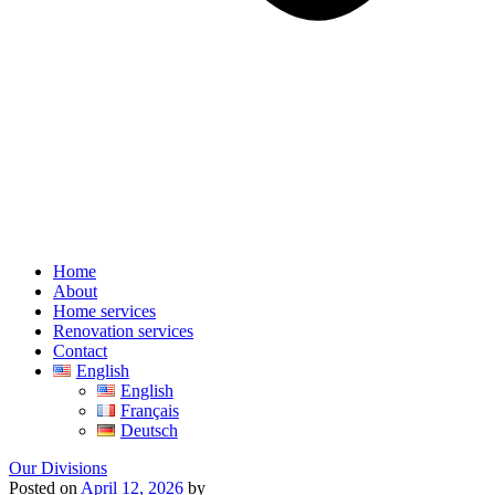
Home
About
Home services
Renovation services
Contact
English
English
Français
Deutsch
Our Divisions
Posted on
April 12, 2026
by