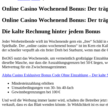
Online Casino Wochenend Bonus: Der träge
Online Casino Wochenend Bonus: Der träge
Die kalte Rechnung hinter jedem Bonus
Jeder Werbetreibende wirft im Wochenende gern ein „free“ Schild in d
Spielhalle. Der „online casino wochenend bonus“ ist im Kern ein Kalku
der schneller verpufft als ein freier Dreh bei Starburst, wenn man die
Bet365 nutzt das Wochenende, um vermeintlich großzügige Einzahlu
dieselbe Masche, nur dass die Auszahlungsgrenzen bei 50 € liegen, w
Mietvertrag für ein Zwischennagerzimmer.
Alpha Casino Exklusiver Bonus Code Ohne Einzahlung – Der kalte 
Mindesteinzahlung erhöhen
Umsatzbedingungen von 30‑ bis 40‑fach
Gewinnbegrenzungen bei 100 €
Und weil die Werbung immer lauter wird, schalten die Betreiber jetz
verkauft, dass es das Blatt wenden könnte. In Wirklichkeit ist es nur 