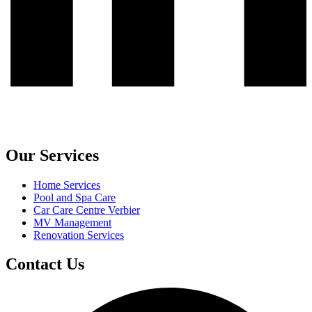
Our Services
Home Services
Pool and Spa Care
Car Care Centre Verbier
MV Management
Renovation Services
Contact Us