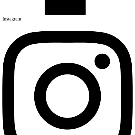
Instagram