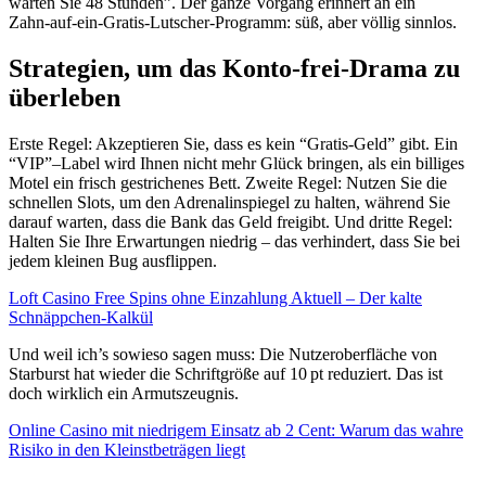
warten Sie 48 Stunden”. Der ganze Vorgang erinnert an ein
Zahn‑auf‑ein-Gratis-Lutscher‑Programm: süß, aber völlig sinnlos.
Strategien, um das Konto‑frei‑Drama zu
überleben
Erste Regel: Akzeptieren Sie, dass es kein “Gratis‑Geld” gibt. Ein
“VIP”–Label wird Ihnen nicht mehr Glück bringen, als ein billiges
Motel ein frisch gestrichenes Bett. Zweite Regel: Nutzen Sie die
schnellen Slots, um den Adrenalinspiegel zu halten, während Sie
darauf warten, dass die Bank das Geld freigibt. Und dritte Regel:
Halten Sie Ihre Erwartungen niedrig – das verhindert, dass Sie bei
jedem kleinen Bug ausflippen.
Loft Casino Free Spins ohne Einzahlung Aktuell – Der kalte
Schnäppchen‑Kalkül
Und weil ich’s sowieso sagen muss: Die Nutzeroberfläche von
Starburst hat wieder die Schriftgröße auf 10 pt reduziert. Das ist
doch wirklich ein Armutszeugnis.
Online Casino mit niedrigem Einsatz ab 2 Cent: Warum das wahre
Risiko in den Kleinstbeträgen liegt