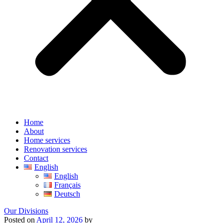
Home
About
Home services
Renovation services
Contact
English
English
Français
Deutsch
Our Divisions
Posted on
April 12, 2026
by