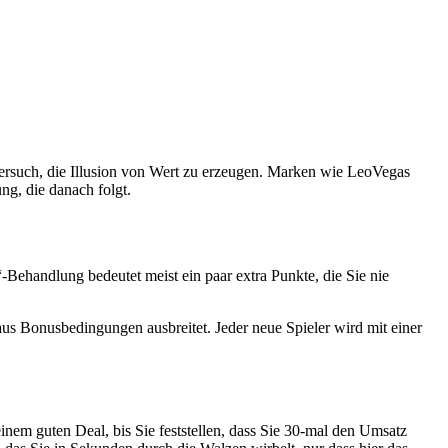
 Versuch, die Illusion von Wert zu erzeugen. Marken wie LeoVegas
ng, die danach folgt.
-Behandlung bedeutet meist ein paar extra Punkte, die Sie nie
aus Bonusbedingungen ausbreitet. Jeder neue Spieler wird mit einer
inem guten Deal, bis Sie feststellen, dass Sie 30‑mal den Umsatz