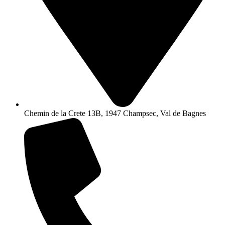
Chemin de la Crete 13B, 1947 Champsec, Val de Bagnes