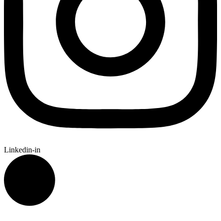
Linkedin-in