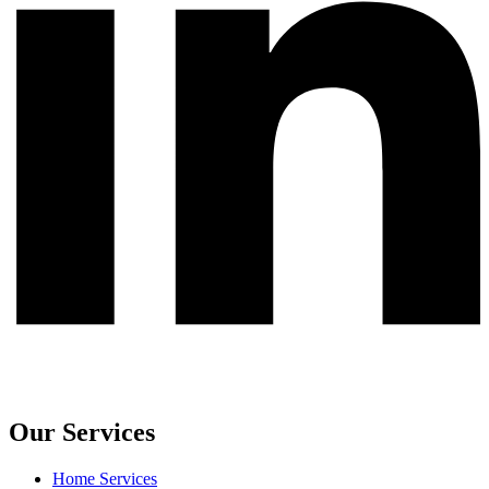
Our Services
Home Services