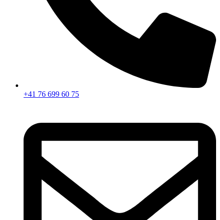
+41 76 699 60 75