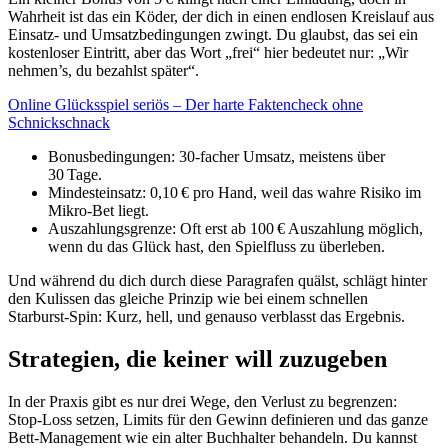
Wahrheit ist das ein Köder, der dich in einen endlosen Kreislauf aus
Einsatz‑ und Umsatzbedingungen zwingt. Du glaubst, das sei ein
kostenloser Eintritt, aber das Wort „frei“ hier bedeutet nur: „Wir
nehmen’s, du bezahlst später“.
Online Glücksspiel seriös – Der harte Faktencheck ohne
Schnickschnack
Bonusbedingungen: 30‑facher Umsatz, meistens über
30 Tage.
Mindesteinsatz: 0,10 € pro Hand, weil das wahre Risiko im
Mikro‑Bet liegt.
Auszahlungsgrenze: Oft erst ab 100 € Auszahlung möglich,
wenn du das Glück hast, den Spielfluss zu überleben.
Und während du dich durch diese Paragrafen quälst, schlägt hinter
den Kulissen das gleiche Prinzip wie bei einem schnellen
Starburst‑Spin: Kurz, hell, und genauso verblasst das Ergebnis.
Strategien, die keiner will zuzugeben
In der Praxis gibt es nur drei Wege, den Verlust zu begrenzen:
Stop‑Loss setzen, Limits für den Gewinn definieren und das ganze
Bett‑Management wie ein alter Buchhalter behandeln. Du kannst