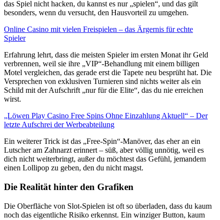
das Spiel nicht hacken, du kannst es nur „spielen“, und das gilt
besonders, wenn du versucht, den Hausvorteil zu umgehen.
Online Casino mit vielen Freispielen – das Ärgernis für echte
Spieler
Erfahrung lehrt, dass die meisten Spieler im ersten Monat ihr Geld
verbrennen, weil sie ihre „VIP“-Behandlung mit einem billigen
Motel vergleichen, das gerade erst die Tapete neu besprüht hat. Die
Versprechen von exklusiven Turnieren sind nichts weiter als ein
Schild mit der Aufschrift „nur für die Elite“, das du nie erreichen
wirst.
„Löwen Play Casino Free Spins Ohne Einzahlung Aktuell“ – Der
letzte Aufschrei der Werbeabteilung
Ein weiterer Trick ist das „Free‑Spin“-Manöver, das eher an ein
Lutscher am Zahnarzt erinnert – süß, aber völlig unnötig, weil es
dich nicht weiterbringt, außer du möchtest das Gefühl, jemandem
einen Lollipop zu geben, den du nicht magst.
Die Realität hinter den Grafiken
Die Oberfläche von Slot‑Spielen ist oft so überladen, dass du kaum
noch das eigentliche Risiko erkennst. Ein winziger Button, kaum