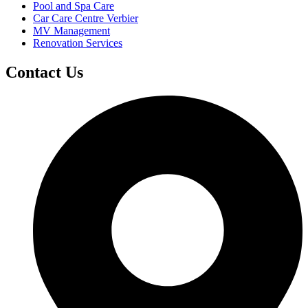
Pool and Spa Care
Car Care Centre Verbier
MV Management
Renovation Services
Contact Us