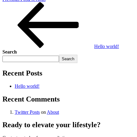
Hello world!
Search
Search
Recent Posts
Hello world!
Recent Comments
Twitter Posts
on
About
Ready to elevate your lifestyle?