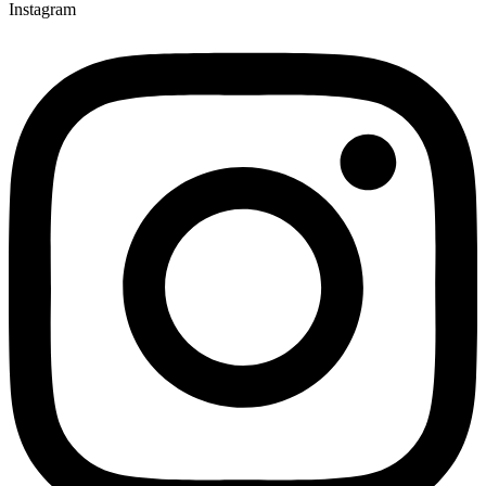
Instagram