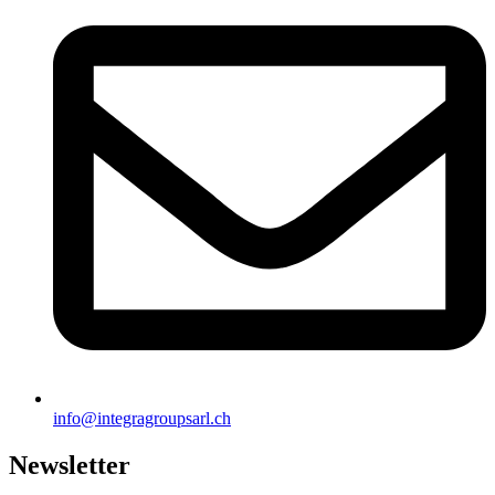
info@integragroupsarl.ch
Newsletter