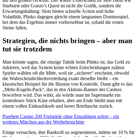
auf den großen Gewinn. Der wahre Unterschied zu Slot‑Titeln wie
Starburst oder Gonzo’s Quest ist nicht die Grafik, sondern die
Erwartungshaltung: Slots bieten schnelle Action und hohe
Volatilität, Plinko dagegen gleicht einem langsamen Dominospiel,
bei dem das Ergebnis immer vorhersehbar ist, sobald die ersten
Steine fallen.
Strategien, die nichts bringen – aber man
tut sie trotzdem
Man könnte sagen, die einzige Taktik beim Plinko ist, das Geld zu
riskieren, weil das System keine echten Entscheidungen zulässt.
Spieler wählen oft die Mitte, weil sie „sicherer“ erscheint, obwohl
die Wahrscheinlichkeitsverteilung exakt dieselbe bleibt – ein
klassisches Beispiel für die Illusion von Kontrolle. Dann gibt es das
„Mehr‑Kugeln‑Pack“, das in den Aktions‑Banner der Casinos
beworben wird. Das wirkt, als würde man im Supermarkt ein
kostenloses Stück Käse erhalten, aber am Ende bleibt man mit
einem vollen Einkaufskorb und leerer Brieftasche zurück.
Purebets Casino 200 Freispiele ohne Einzahlung sofort – ein
weiteres Märchen aus der Werbebroschüre
Einige versuchen, ihre Bankroll zu segmentieren, indem sie 10 % für