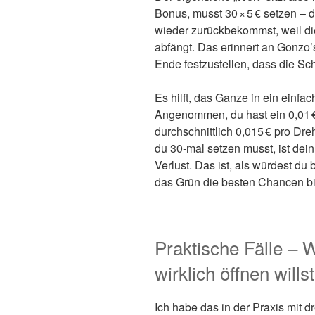
Bonus, musst 30 × 5 € setzen – d
wieder zurückbekommst, weil d
abfängt. Das erinnert an Gonzo’s
Ende festzustellen, dass die Scha
Es hilft, das Ganze in ein einf
Angenommen, du hast ein 0,01 €
durchschnittlich 0,015 € pro Dre
du 30‑mal setzen musst, ist de
Verlust. Das ist, als würdest du
das Grün die besten Chancen bi
Praktische Fälle –
wirklich öffnen willst
Ich habe das in der Praxis mit d