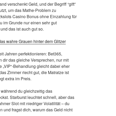
nd verschenkt Geld, und der Begriff “gift”
nutzt, um das Mathe‑Problem zu
zkslots Casino Bonus ohne Einzahlung für
du im Grunde nur einen sehr gut
 und das ist auch gut so.
 das wahre Grauen hinter dem Glitzer
it Jahren perfektionieren: Bet365,
 dir das gleiche Versprechen, nur mit
 „VIP“-Behandlung gleicht dabei eher
as Zimmer riecht gut, die Matratze ist
t extra im Preis.
st, während du gleichzeitig das
kst. Starburst leuchtet schnell, aber das
mer Slot mit niedriger Volatilität – du
en und fragst dich, warum das Geld nicht