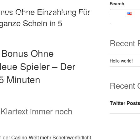
Search
onus Ohne Einzahlung Für
Home services
Renovation services
Contact
En
ganze Schein in 5
Recent 
o Bonus Ohne
Hello world!
eue Spieler – Der
 5 Minuten
Recent
Twitter Post
-Klartext immer noch
s in der Casino-Welt mehr Scheinwerferlicht