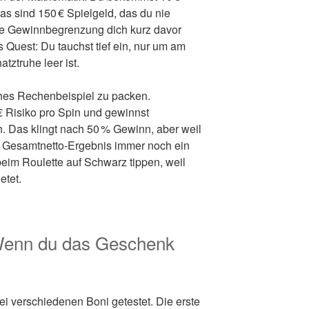
as sind 150 € Spielgeld, das du nie
ie Gewinnbegrenzung dich kurz davor
 Quest: Du tauchst tief ein, nur um am
tztruhe leer ist.
aches Rechenbeispiel zu packen.
 Risiko pro Spin und gewinnst
h. Das klingt nach 50 % Gewinn, aber weil
in Gesamtnetto‑Ergebnis immer noch ein
 beim Roulette auf Schwarz tippen, weil
etet.
 Wenn du das Geschenk
rei verschiedenen Boni getestet. Die erste