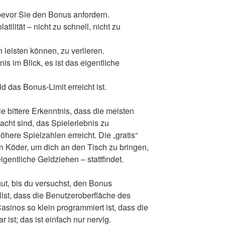
bevor Sie den Bonus anfordern.
atilität – nicht zu schnell, nicht zu
h leisten können, zu verlieren.
s im Blick, es ist das eigentliche
 das Bonus‑Limit erreicht ist.
e bittere Erkenntnis, dass die meisten
cht sind, das Spielerlebnis zu
öhere Spielzahlen erreicht. Die „gratis“
in Köder, um dich an den Tisch zu bringen,
igentliche Geldziehen – stattfindet.
gut, bis du versuchst, den Bonus
llst, dass die Benutzeroberfläche des
sinos so klein programmiert ist, dass die
 ist; das ist einfach nur nervig.