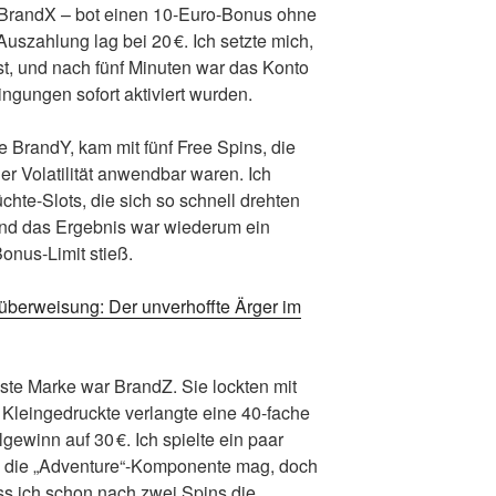
 BrandX – bot einen 10‑Euro‑Bonus ohne
uszahlung lag bei 20 €. Ich setzte mich,
t, und nach fünf Minuten war das Konto
ngungen sofort aktiviert wurden.
e BrandY, kam mit fünf Free Spins, die
ger Volatilität anwendbar waren. Ich
üchte-Slots, die sich so schnell drehten
 und das Ergebnis war wiederum ein
onus‑Limit stieß.
überweisung: Der unverhoffte Ärger im
chste Marke war BrandZ. Sie lockten mit
Kleingedruckte verlangte eine 40‑fache
gewinn auf 30 €. Ich spielte ein paar
h die „Adventure“-Komponente mag, doch
ass ich schon nach zwei Spins die