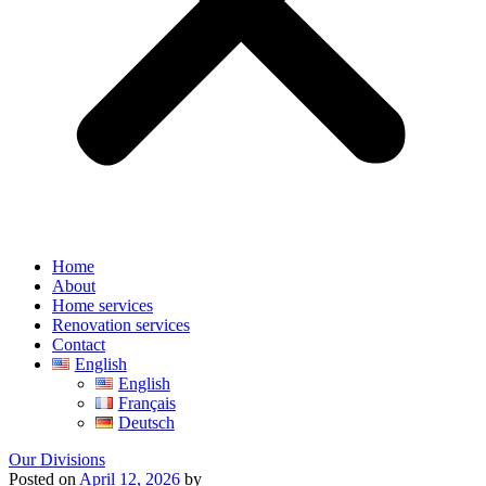
Home
About
Home services
Renovation services
Contact
English
English
Français
Deutsch
Our Divisions
Posted on
April 12, 2026
by