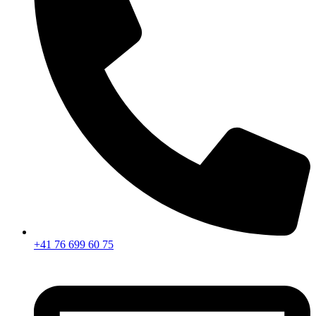
+41 76 699 60 75