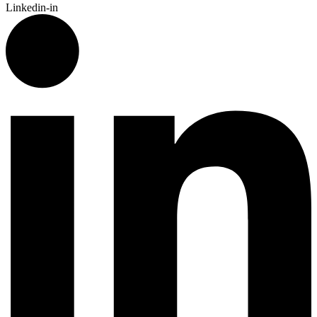
Linkedin-in