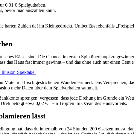
nur 0,01 € Spielguthaben.
s, bevor man auszahlen kann.
harten Zahlen tief im Kleingedruckt. Unibet lässt ebenfalls „Freispiele
chen
sches Rätsel sind. Die Chance, im ersten Spin überhaupt zu gewinnen, l
s das Haus fast immer gewinnt – und das ohne auch nur einen Cent e
Illusion‑Spektakel
Motel mit frisch gestrichenen Wänden erinnert. Das Versprechen, dass
 Casino mehr Daten über dein Spielverhalten sammelt.
r Bankkonto sprengen, vergessen, dass jede Drehung im Grunde ein Wetts
ro Dreh beträgt etwa 0,02 € – ein Tropfen im Ozean des Hausvorteils.
blamieren lässt
ingung hat, dass du innerhalb von 24 Stunden 200 € setzen musst, dann 