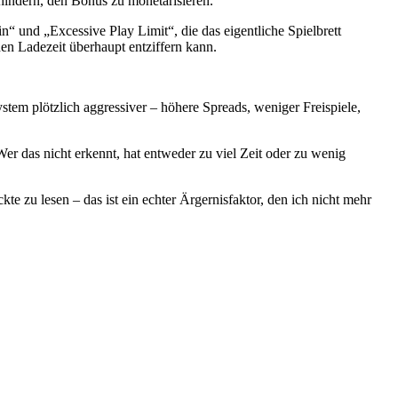
 hindern, den Bonus zu monetarisieren.
 und „Excessive Play Limit“, die das eigentliche Spielbrett
den Ladezeit überhaupt entziffern kann.
ystem plötzlich aggressiver – höhere Spreads, weniger Freispiele,
 Wer das nicht erkennt, hat entweder zu viel Zeit oder zu wenig
 zu lesen – das ist ein echter Ärgernisfaktor, den ich nicht mehr