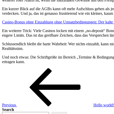
weiterer roter Alarm ist, wenn die maximalen Gewinne aus den Freispie
Ein kurzer Blick auf die AGBs kann oft mehr Aufschluss geben als je
verdecken. Und ja, das ist genauso frustrierend wie ein kleines, kaum
Casino‑Bonus ohne Einzahlung ohne Umsatzbedingungen: Der kalte S
Ein weiterer Trick: Viele Casinos locken mit einem „no‑deposit“ Bonus
engere Limits. Das ist das greifbare Zeichen, dass das Versprechen län
Schlussendlich bleibt die harte Wahrheit: Wer nichts einzahlt, kann ni
Realitätssinn.
Und noch etwas: Die Schriftgröße im Bereich „Termine & Bedingungen“ 
ertragen kann.
Post
Previous
Post
navigation
Previous
Hello world!
Search