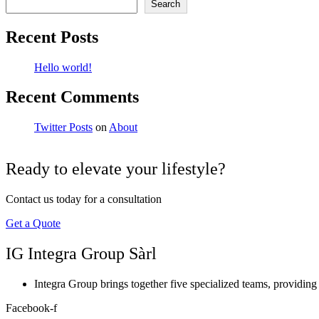
Search
Recent Posts
Hello world!
Recent Comments
Twitter Posts
on
About
Ready to elevate your lifestyle?
Contact us today for a consultation
Get a Quote
IG
Integra Group Sàrl
Integra Group brings together five specialized teams, providing
Facebook-f