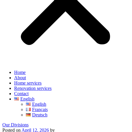
Home
About
Home services
Renovation services
Contact
English
English
Français
Deutsch
Our Divisions
Posted on
April 12, 2026
by