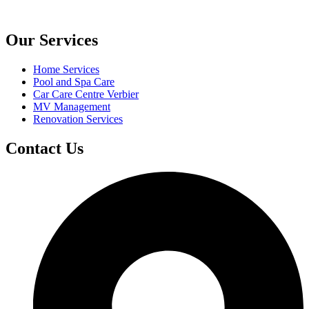
Our Services
Home Services
Pool and Spa Care
Car Care Centre Verbier
MV Management
Renovation Services
Contact Us