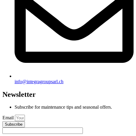
info@integragroupsarl.ch
Newsletter
Subscribe for maintenance tips and seasonal offers.
Email
Subscribe