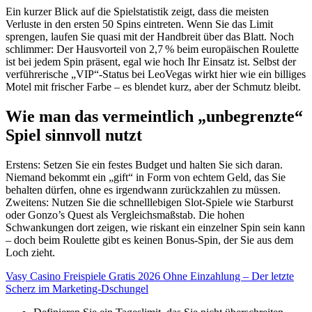
Ein kurzer Blick auf die Spielstatistik zeigt, dass die meisten
Verluste in den ersten 50 Spins eintreten. Wenn Sie das Limit
sprengen, laufen Sie quasi mit der Handbreit über das Blatt. Noch
schlimmer: Der Hausvorteil von 2,7 % beim europäischen Roulette
ist bei jedem Spin präsent, egal wie hoch Ihr Einsatz ist. Selbst der
verführerische „VIP“‑Status bei LeoVegas wirkt hier wie ein billiges
Motel mit frischer Farbe – es blendet kurz, aber der Schmutz bleibt.
Wie man das vermeintlich „unbegrenzte“
Spiel sinnvoll nutzt
Erstens: Setzen Sie ein festes Budget und halten Sie sich daran.
Niemand bekommt ein „gift“ in Form von echtem Geld, das Sie
behalten dürfen, ohne es irgendwann zurückzahlen zu müssen.
Zweitens: Nutzen Sie die schnelllebigen Slot-Spiele wie Starburst
oder Gonzo’s Quest als Vergleichsmaßstab. Die hohen
Schwankungen dort zeigen, wie riskant ein einzelner Spin sein kann
– doch beim Roulette gibt es keinen Bonus‑Spin, der Sie aus dem
Loch zieht.
Vasy Casino Freispiele Gratis 2026 Ohne Einzahlung – Der letzte
Scherz im Marketing‑Dschungel