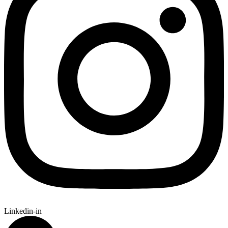
Linkedin-in