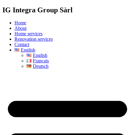
IG
Integra Group Sàrl
Home
About
Home services
Renovation services
Contact
English
English
Français
Deutsch