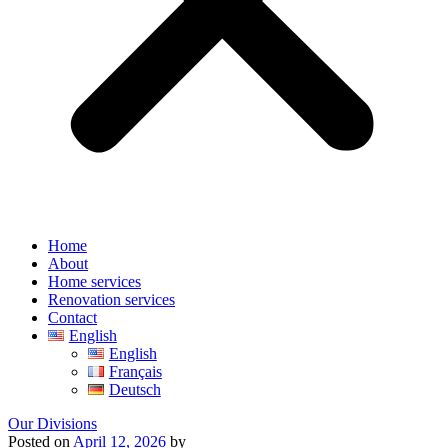
Home
About
Home services
Renovation services
Contact
English
English
Français
Deutsch
Our Divisions
Posted on
April 12, 2026
by