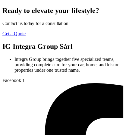
Ready to elevate your lifestyle?
Contact us today for a consultation
Get a Quote
IG
Integra Group Sàrl
Integra Group brings together five specialized teams,
providing complete care for your car, home, and leisure
properties under one trusted name.
Facebook-f