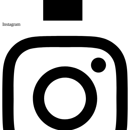
Instagram