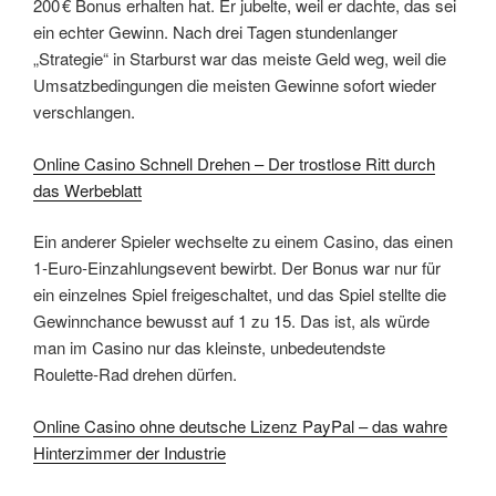
200 € Bonus erhalten hat. Er jubelte, weil er dachte, das sei
ein echter Gewinn. Nach drei Tagen stundenlanger
„Strategie“ in Starburst war das meiste Geld weg, weil die
Umsatzbedingungen die meisten Gewinne sofort wieder
verschlangen.
Online Casino Schnell Drehen – Der trostlose Ritt durch
das Werbeblatt
Ein anderer Spieler wechselte zu einem Casino, das einen
1‑Euro‑Einzahlungsevent bewirbt. Der Bonus war nur für
ein einzelnes Spiel freigeschaltet, und das Spiel stellte die
Gewinnchance bewusst auf 1 zu 15. Das ist, als würde
man im Casino nur das kleinste, unbedeutendste
Roulette‑Rad drehen dürfen.
Online Casino ohne deutsche Lizenz PayPal – das wahre
Hinterzimmer der Industrie