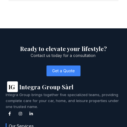
Ready to elevate your lifestyle?
Contact us today for a consultation
Get a Quote
IG
Integra Group Sàrl
Integra Group brings together five specialized teams, providing
complete care for your car, home, and leisure properties under
one trusted name.
Our Services