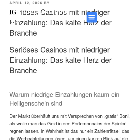
APRIL 12, 2026
BY
Seriöses Casinos mit niedriger
IG
Integra Group
Einzahlung: Das kalte Herz der
Sàrl
Home services
Renovation services
Branche
Seriöses Casinos mit niedriger
Einzahlung: Das kalte Herz der
Branche
Warum niedrige Einzahlungen kaum ein
Heiligenschein sind
Der Markt überhäuft uns mit Versprechen von „gratis“ Boni,
als wolle man das Geld in den Portemonnaies der Spieler
regnen lassen. In Wahrheit ist das nur ein Zahlenrätsel, das
die Werbeabteilungen lösen, um einen kurzen Blick auf die