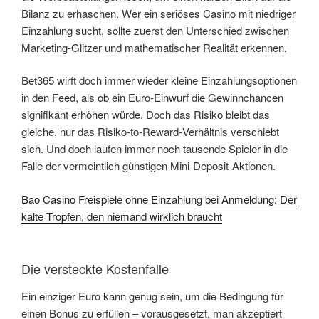
Bilanz zu erhaschen. Wer ein seriöses Casino mit niedriger
Einzahlung sucht, sollte zuerst den Unterschied zwischen
Marketing‑Glitzer und mathematischer Realität erkennen.
Bet365 wirft doch immer wieder kleine Einzahlungsoptionen
in den Feed, als ob ein Euro‑Einwurf die Gewinnchancen
signifikant erhöhen würde. Doch das Risiko bleibt das
gleiche, nur das Risiko‑to‑Reward‑Verhältnis verschiebt
sich. Und doch laufen immer noch tausende Spieler in die
Falle der vermeintlich günstigen Mini‑Deposit‑Aktionen.
Bao Casino Freispiele ohne Einzahlung bei Anmeldung: Der
kalte Tropfen, den niemand wirklich braucht
Die versteckte Kostenfalle
Ein einziger Euro kann genug sein, um die Bedingung für
einen Bonus zu erfüllen – vorausgesetzt, man akzeptiert