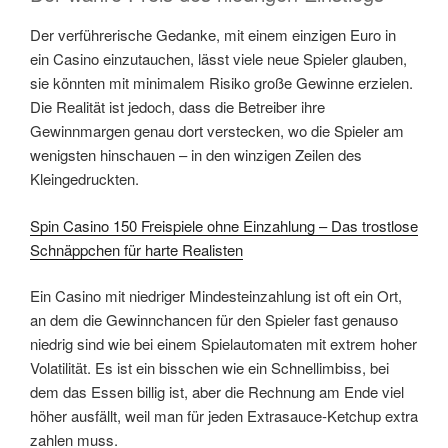
Der verführerische Gedanke, mit einem einzigen Euro in
ein Casino einzutauchen, lässt viele neue Spieler glauben,
sie könnten mit minimalem Risiko große Gewinne erzielen.
Die Realität ist jedoch, dass die Betreiber ihre
Gewinnmargen genau dort verstecken, wo die Spieler am
wenigsten hinschauen – in den winzigen Zeilen des
Kleingedruckten.
Spin Casino 150 Freispiele ohne Einzahlung – Das trostlose
Schnäppchen für harte Realisten
Ein Casino mit niedriger Mindesteinzahlung ist oft ein Ort,
an dem die Gewinnchancen für den Spieler fast genauso
niedrig sind wie bei einem Spielautomaten mit extrem hoher
Volatilität. Es ist ein bisschen wie ein Schnellimbiss, bei
dem das Essen billig ist, aber die Rechnung am Ende viel
höher ausfällt, weil man für jeden Extrasauce‑Ketchup extra
zahlen muss.