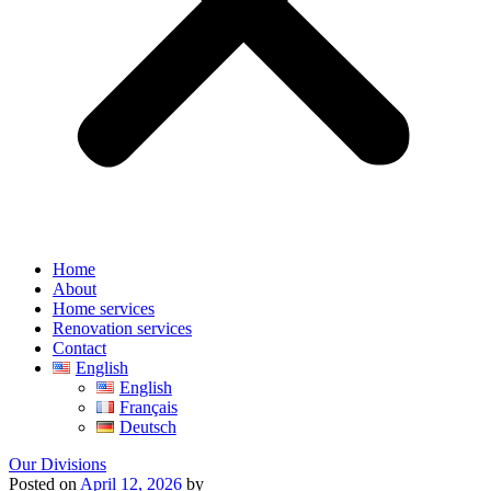
Home
About
Home services
Renovation services
Contact
English
English
Français
Deutsch
Our Divisions
Posted on
April 12, 2026
by