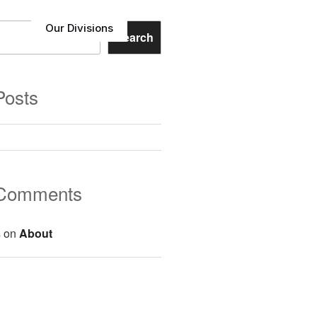
Our Divisions
glish
Search
Posts
 Comments
s
on
About