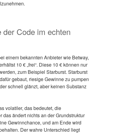
eilzunehmen.
e der Code im echten
ch bei einem bekannten Anbieter wie Betway,
hältst 10 € „frei“. Diese 10 € können nur
werden, zum Beispiel Starburst. Starburst
ht dafür gebaut, riesige Gewinne zu pumpen
der schnell glänzt, aber keinen Substanz
 volatiler, das bedeutet, die
 das ändert nichts an der Grundstruktur
 eine Gewinnchance, und am Ende wird
ehalten. Der wahre Unterschied liegt