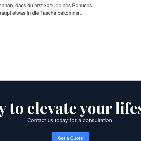
ennen, dass du erst 30 % deines Bonuses
rhaupt etwas in die Tasche bekommst.
 to elevate your life
Contact us today for a consultation
Get a Quote