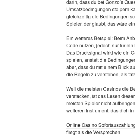
darin, dass du bei Gonzo’s Ques
Umsatzbedingungen stolpern ka
gleichzeitig die Bedingungen schn
Spieler, der glaubt, das wäre ein
Ein weiteres Beispiel: Beim An
Code nutzen, jedoch nur für ein
Das Drucksignal wirkt wie ein C
spielen, anstatt die Bedingunge
aber, dass du mit einem Blick au
die Regeln zu verstehen, als tat
Weil die meisten Casinos die 
verstecken, ist das Lesen dieser
meisten Spieler nicht aufbringen
weiteren Instrument, das dich in d
Online Casino Sofortauszahlun
fliegt als die Versprechen