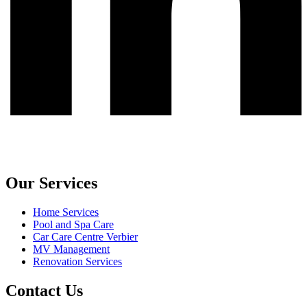
Our Services
Home Services
Pool and Spa Care
Car Care Centre Verbier
MV Management
Renovation Services
Contact Us