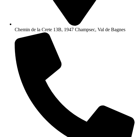
Chemin de la Crete 13B, 1947 Champsec, Val de Bagnes