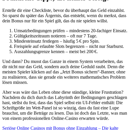
Erstelle dir eine Checkliste, bevor du überhaupt das Geld einzahlst.
So sparst du später das Ärgernis, das entsteht, wenn du merkst, dass
dein Bonus nur für ein Spiel gilt, das du nie spielen willst.
Umsatzbedingungen prüfen – mindestens 20‑fachiger Einsatz.
Gültigkeitszeitraum notieren – oft nur 7 Tage.
Mindesteinsatz festlegen – häufig 5 € pro Spin.
Freispiele auf erlaubte Slots begrenzen – nicht nur Starburst.
Auszahlungsgrenze kennen – meist bei 200 €.
Und dann? Du musst das Ganze in einem System verarbeiten, das
dir nicht nur das Geld, sondern auch deine Geduld raubt. Denn die
meisten Spieler klicken auf das „Jetzt Bonus sichern“-Banner, ohne
zu realisieren, dass sie gerade ein weiteres mathematisches Problem
lösen müssen.
Aber was wäre das Leben ohne diese ständige, kleine Frustration?
Nachdem du dich durch das Labyrinth der Bedingungen geschlagen
hast, stellst du fest, dass das Spiel selbst ein UI‑Fehler enthält: Die
Schriftgröße im Wett‑Panel ist so winzig, dass du fast eine Lupe
brauchst, um die Beträge zu lesen. Das ist doch das Letzte, was man
von einem professionellen Online‑Casino erwarten würde.
Seriöse Online Casinos mit Bonus ohne Einzahlung – Die kalte