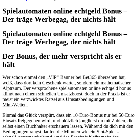
Spielautomaten online echtgeld Bonus –
Der träge Werbegag, der nichts hält
Spielautomaten online echtgeld Bonus –
Der träge Werbegag, der nichts hält
Der Bonus, der mehr verspricht als er
hält
Wer schon einmal den „VIP“‑Banner bei Bet365 übersehen hat,
weiß, dass dort kein Geschenk wartet, sondern ein mathematischer
Alptraum. Der versprochene spielautomaten online echtgeld bonus
klingt nach einem schnellen Umsatzboost, doch in der Praxis ist er
meist ein verzwicktes Rätsel aus Umsatzbedingungen und
Mini‑Wetten.
Einmal das Glück verspürt, dass ein 10‑Euro‑Bonus nur bei 50‑Euro
Einsatz freigegeben wird, und plötzlich jonglierst du mit Zahlen, die
selbst einen Buchhalter erschauern lassen. Während du dich mit den
Bedingungen rangst, laufen die Minuten wie ein Slot‑Spiel –