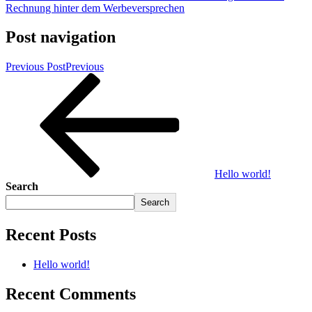
Rechnung hinter dem Werbeversprechen
Post navigation
Previous Post
Previous
Hello world!
Search
Search
Recent Posts
Hello world!
Recent Comments