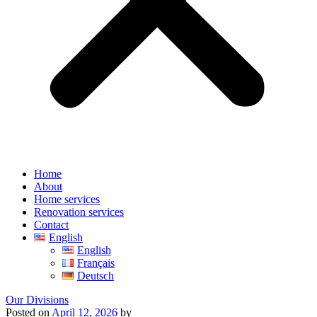
Home
About
Home services
Renovation services
Contact
English
English
Français
Deutsch
Our Divisions
Posted on
April 12, 2026
by