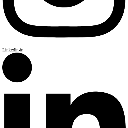
Linkedin-in